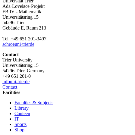
Universität Trier
Ada-Lovelace-Projekt
FB IV - Mathematik
Universitätsring 15
54296 Trier
Gebäude E, Raum 213
Tel. +49 651 201-3497
schroe
uni-trier
de
Contact
Trier University
Universitätsring 15
54296 Trier, Germany
+49 651 201-0
info
uni-trier
de
Contact
Facilities
Faculties & Subjects
Library
Canteen
IT
Sports
Shop