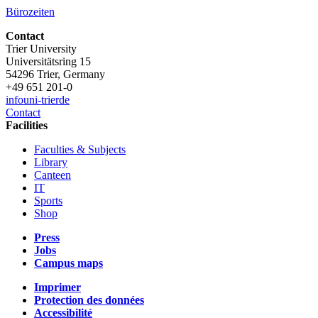
Bürozeiten
Contact
Trier University
Universitätsring 15
54296 Trier, Germany
+49 651 201-0
info
uni-trier
de
Contact
Facilities
Faculties & Subjects
Library
Canteen
IT
Sports
Shop
Press
Jobs
Campus maps
Imprimer
Protection des données
Accessibilité