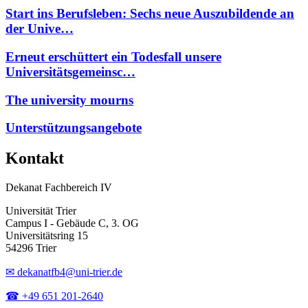
Start ins Berufsleben: Sechs neue Auszubildende an
der Unive…
Erneut erschüttert ein Todesfall unsere
Universitätsgemeinsc…
The university mourns
Unterstützungsangebote
Kontakt
Dekanat Fachbereich IV
Universität Trier
Campus I - Gebäude C, 3. OG
Universitätsring 15
54296 Trier
✉ dekanatfb4@uni-trier.de
☎ +49 651 201-2640