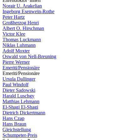
Ehrendoktor*innen
Norair U. Arakelian
Ingeborg Esenwein-Rothe
Peter Hartz
Großherzog Henri
Albert O. Hirschman
Victor Klee
Thomas Luckmann
Niklas Luhmann
Adolf Moxter
Oswald von Nell-Breuning
Pierre Werner
Emeriti/Pensionäre
Emeriti/Pensionäre
Ursula Dallinger
Paul Windolf
Dieter Sadowski
Harald Luschgy
Matthias Lehmann
El-Shagi El-Shagi
Dietrich Dickertmann
Hans Czap
Hans Braun
Gleichstellung
Schumpeter-Preis