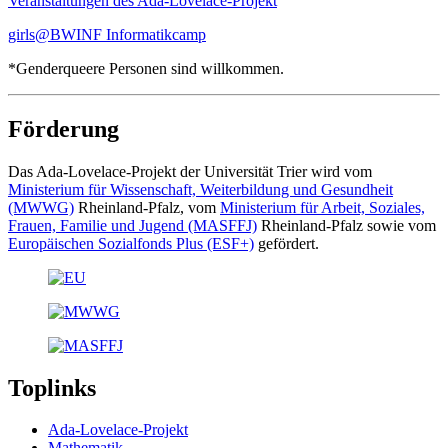
Veranstaltungen des Ada-Lovelace-Projekt
girls@BWINF Informatikcamp
*Genderqueere Personen sind willkommen.
Förderung
Das Ada-Lovelace-Projekt der Universität Trier wird vom
Ministerium für Wissenschaft, Weiterbildung und Gesundheit
(MWWG)
Rheinland-Pfalz, vom
Ministerium für Arbeit, Soziales,
Frauen, Familie und Jugend (MASFFJ)
Rheinland-Pfalz sowie vom
Europäischen Sozialfonds Plus (ESF+)
gefördert.
Toplinks
Ada-Lovelace-Projekt
Mathematik