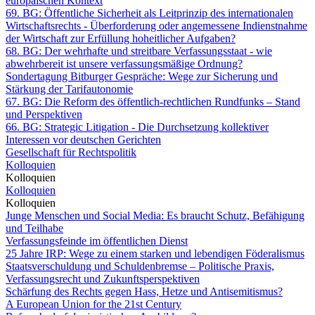
europäischen Kontext
69. BG: Öffentliche Sicherheit als Leitprinzip des internationalen
Wirtschaftsrechts - Überforderung oder angemessene Indienstnahme
der Wirtschaft zur Erfüllung hoheitlicher Aufgaben?
68. BG: Der wehrhafte und streitbare Verfassungsstaat - wie
abwehrbereit ist unsere verfassungsmäßige Ordnung?
Sondertagung Bitburger Gespräche: Wege zur Sicherung und
Stärkung der Tarifautonomie
67. BG: Die Reform des öffentlich-rechtlichen Rundfunks – Stand
und Perspektiven
66. BG: Strategic Litigation - Die Durchsetzung kollektiver
Interessen vor deutschen Gerichten
Gesellschaft für Rechtspolitik
Kolloquien
Kolloquien
Kolloquien
Kolloquien
Junge Menschen und Social Media: Es braucht Schutz, Befähigung
und Teilhabe
Verfassungsfeinde im öffentlichen Dienst
25 Jahre IRP: Wege zu einem starken und lebendigen Föderalismus
Staatsverschuldung und Schuldenbremse – Politische Praxis,
Verfassungsrecht und Zukunftsperspektiven
Schärfung des Rechts gegen Hass, Hetze und Antisemitismus?
A European Union for the 21st Century