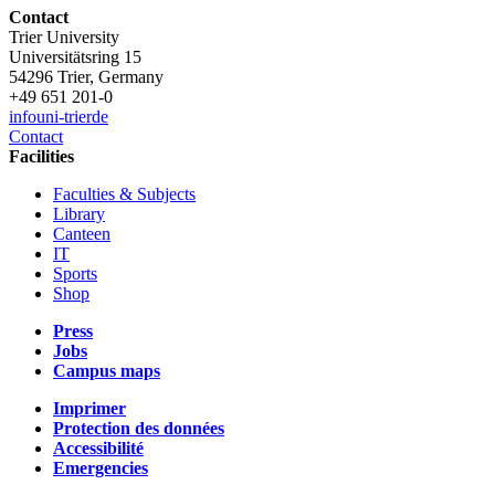
Contact
Trier University
Universitätsring 15
54296 Trier, Germany
+49 651 201-0
info
uni-trier
de
Contact
Facilities
Faculties & Subjects
Library
Canteen
IT
Sports
Shop
Press
Jobs
Campus maps
Imprimer
Protection des données
Accessibilité
Emergencies