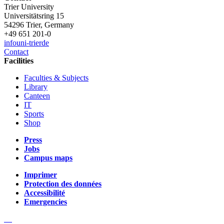
Trier University
Universitätsring 15
54296 Trier, Germany
+49 651 201-0
info
uni-trier
de
Contact
Facilities
Faculties & Subjects
Library
Canteen
IT
Sports
Shop
Press
Jobs
Campus maps
Imprimer
Protection des données
Accessibilité
Emergencies