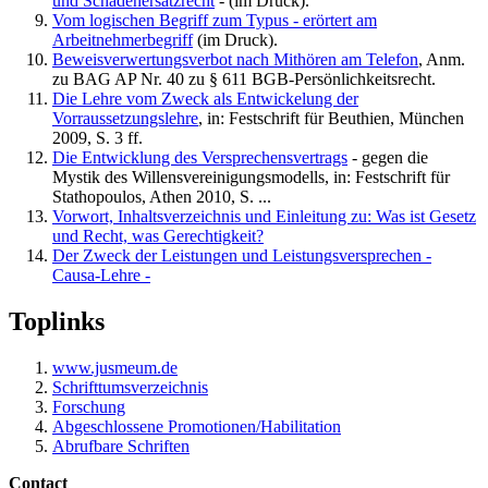
und Schadenersatzrecht
- (im Druck).
Vom logischen Begriff zum Typus - erörtert am
Arbeitnehmerbegriff
(im Druck).
Beweisverwertungsverbot nach Mithören am Telefon
, Anm.
zu BAG AP Nr. 40 zu § 611 BGB-Persönlichkeitsrecht.
Die Lehre vom Zweck als Entwickelung der
Vorraussetzungslehre
, in: Festschrift für Beuthien, München
2009, S. 3 ff.
Die Entwicklung des Versprechensvertrags
- gegen die
Mystik des Willensvereinigungsmodells, in: Festschrift für
Stathopoulos, Athen 2010, S. ...
Vorwort, Inhaltsverzeichnis und Einleitung zu: Was ist Gesetz
und Recht, was Gerechtigkeit?
Der Zweck der Leistungen und Leistungsversprechen -
Causa-Lehre -
Toplinks
www.jusmeum.de
Schrifttumsverzeichnis
Forschung
Abgeschlossene Promotionen/Habilitation
Abrufbare Schriften
Contact