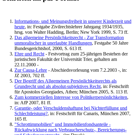
Informations- und Meinungsfreiheit in unserer Kinderzeit und
heute
, in: Festgabe Zivilrechtslehrer Jahrgang 1934/1935,
hrsg. von Walter Hadding, Berlin; New York 1999, S. 73 ff.
Das allgemeine Persönlichkeitsrecht - Zur Transformation
unmoralischer in unerlaubte Handlungen
, Festgabe 50 Jahre
Bundesgerichtshof, 2000, S. 613 ff.
Ehre und Recht
- Festvortrag zum 25-jährigen Bestehen der
juristischen Fakultät der Universität Trier, gehalten am
22.11.2000 -
Zur Causa-Lehre
- Abschiedsvorlesung vom 7.2.2003 -, in:
JZ 2003, 702 ff.
Der Begriff des Allgemeinen Persönlichkeitsrechts als
Grundrecht und als absolut-subjektives Recht
, in: Festschrift
für Apostolos Georgiades, Athen; München 2005, S. 113 ff.
Zum kommerziellen Interesse von Politikerpersönlichkeiten
,
in: AfP 2007, 81 ff.
Garantie- oder Verschuldenshaftung bei Nichterfüllung und
Schlechtleistung?
, in: Festschrift für Canaris, München 2007,
165 ff.
"Schrottimmobilien" und Immobilienfondsanteile -
Rückabwicklung nach Verbraucherschutz-, Bereicherungs-