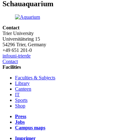
Schauaquarium
Contact
Trier University
Universitätsring 15
54296 Trier, Germany
+49 651 201-0
info
uni-trier
de
Contact
Facilities
Faculties & Subjects
Library
Canteen
IT
Sports
Shop
Press
Jobs
Campus maps
Imprimer