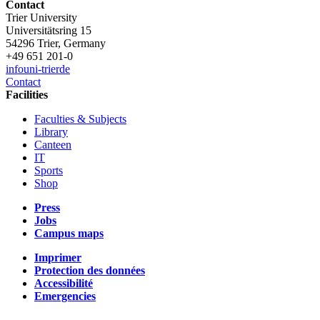
Contact
Trier University
Universitätsring 15
54296 Trier, Germany
+49 651 201-0
info
uni-trier
de
Contact
Facilities
Faculties & Subjects
Library
Canteen
IT
Sports
Shop
Press
Jobs
Campus maps
Imprimer
Protection des données
Accessibilité
Emergencies