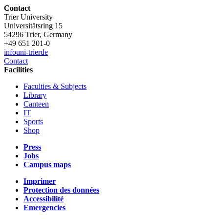
Contact
Trier University
Universitätsring 15
54296 Trier, Germany
+49 651 201-0
info
uni-trier
de
Contact
Facilities
Faculties & Subjects
Library
Canteen
IT
Sports
Shop
Press
Jobs
Campus maps
Imprimer
Protection des données
Accessibilité
Emergencies