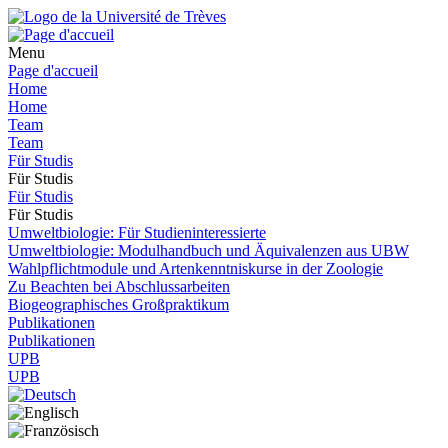
Menu
Page d'accueil
Home
Home
Team
Team
Für Studis
Für Studis
Für Studis
Für Studis
Umweltbiologie: Für Studieninteressierte
Umweltbiologie: Modulhandbuch und Äquivalenzen aus UBW
Wahlpflichtmodule und Artenkenntniskurse in der Zoologie
Zu Beachten bei Abschlussarbeiten
Biogeographisches Großpraktikum
Publikationen
Publikationen
UPB
UPB