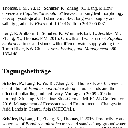
Thomas, F.M., Yu, R.,
Schäfer, P.,
Zhang, X., Lang, P. How
diverse are
Populus
“
diversifolia
” leaves? Linking leaf morphology
to ecophysiological and stand variables along water supply and
salinity gradients.
Flora
doi: 10.1016/j.flora.2017.05.007
Lang, P., Ahlborn, J.,
Schäfer, P.,
Wommelsdorf, T., Jeschke, M.,
Zhang, X., Thomas, F.M. 2016. Growth and water use of
Populus
euphratica
trees and stands with different water supply along the
Tarim River, NW China.
Forest Ecology and Management
380:
139-148.
Tagungsbeiträge
Schäfer, P.,
Lang, P., Yu, R., Zhang, X., Thomas F. 2016. Genetic
distribution of
Populus euphratica
along natural stands and the
effect of pollarding and herbivory. Vortrag am 20.09.2016 in
Urumqi, Xinjiang, VR China: Sino-German MEECAL Conference
2016, Management of Ecosystems and Environmental Changes in
Arid Lands in Central Asia (MEECAL).
Schäfer, P.,
Lang, P., Zhang, X., Thomas, F. 2016. Productivity and
water use of
Populus euphratica
trees and stands along groundwater