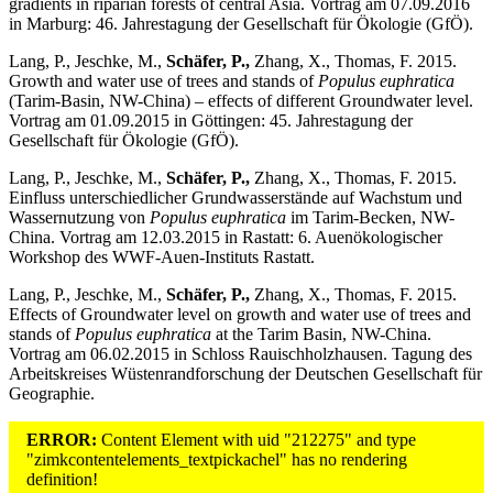
gradients in riparian forests of central Asia. Vortrag am 07.09.2016
in Marburg: 46. Jahrestagung der Gesellschaft für Ökologie (GfÖ).
Lang, P., Jeschke, M.,
Schäfer, P.,
Zhang, X., Thomas, F. 2015.
Growth and water use of trees and stands of
Populus euphratica
(Tarim-Basin, NW-China) – effects of different Groundwater level.
Vortrag am 01.09.2015 in Göttingen: 45. Jahrestagung der
Gesellschaft für Ökologie (GfÖ).
Lang, P., Jeschke, M.,
Schäfer, P.,
Zhang, X., Thomas, F. 2015.
Einfluss unterschiedlicher Grundwasserstände auf Wachstum und
Wassernutzung von
Populus euphratica
im Tarim-Becken, NW-
China. Vortrag am 12.03.2015 in Rastatt: 6. Auenökologischer
Workshop des WWF-Auen-Instituts Rastatt.
Lang, P., Jeschke, M.,
Schäfer, P.,
Zhang, X., Thomas, F. 2015.
Effects of Groundwater level on growth and water use of trees and
stands of
Populus euphratica
at the Tarim Basin, NW-China.
Vortrag am 06.02.2015 in Schloss Rauischholzhausen. Tagung des
Arbeitskreises Wüstenrandforschung der Deutschen Gesellschaft für
Geographie.
ERROR:
Content Element with uid "212275" and type
"zimkcontentelements_textpickachel" has no rendering
definition!