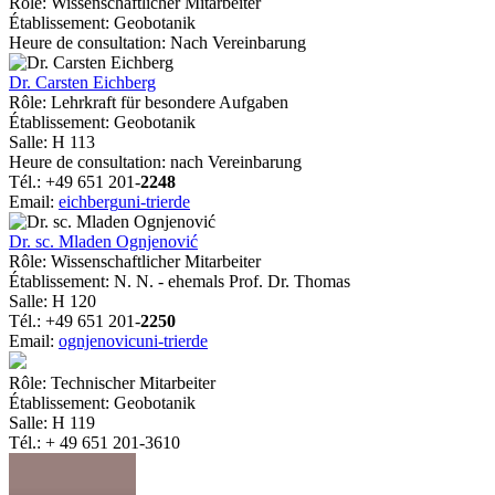
Rôle: Wissenschaftlicher Mitarbeiter
Établissement: Geobotanik
Heure de consultation: Nach Vereinbarung
Dr. Carsten Eichberg
Rôle: Lehrkraft für besondere Aufgaben
Établissement: Geobotanik
Salle: H 113
Heure de consultation: nach Vereinbarung
Tél.: +49 651 201-
2248
Email:
eichberg
uni-trier
de
Dr. sc. Mladen Ognjenović
Rôle: Wissenschaftlicher Mitarbeiter
Établissement: N. N. - ehemals Prof. Dr. Thomas
Salle: H 120
Tél.: +49 651 201-
2250
Email:
ognjenovic
uni-trier
de
Rôle: Technischer Mitarbeiter
Établissement: Geobotanik
Salle: H 119
Tél.: + 49 651 201-3610