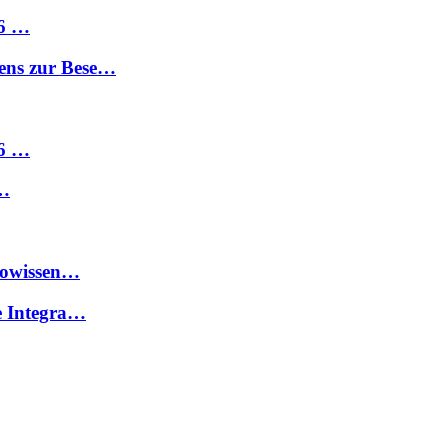
26 …
ens zur Bese…
26 …
 …
Geowissen…
e Integra…