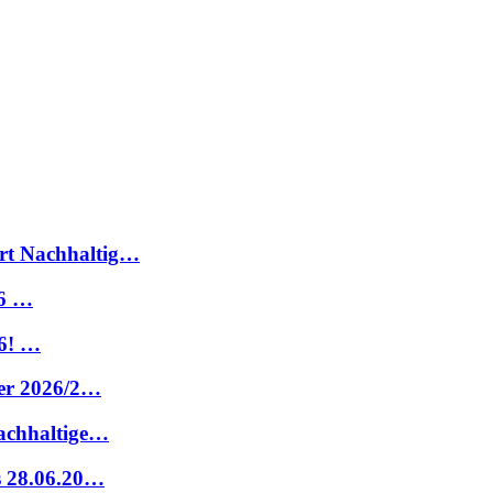
rt Nachhaltig…
26 …
6! …
ter 2026/2…
nachhaltige…
s 28.06.20…