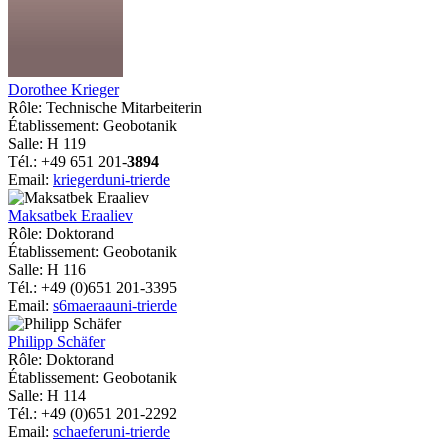
Dorothee Krieger
Rôle: Technische Mitarbeiterin
Établissement: Geobotanik
Salle: H 119
Tél.: +49 651 201-
3894
Email:
kriegerd
uni-trier
de
Maksatbek Eraaliev
Rôle: Doktorand
Établissement: Geobotanik
Salle: H 116
Tél.: +49 (0)651 201-3395
Email:
s6maeraa
uni-trier
de
Philipp Schäfer
Rôle: Doktorand
Établissement: Geobotanik
Salle: H 114
Tél.: +49 (0)651 201-2292
Email:
schaefer
uni-trier
de