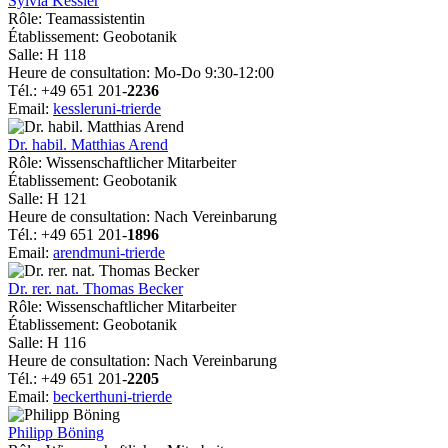
Sylvia Kessler
Rôle: Teamassistentin
Établissement: Geobotanik
Salle: H 118
Heure de consultation: Mo-Do 9:30-12:00
Tél.: +49 651 201-
2236
Email:
kessler
uni-trier
de
Dr. habil. Matthias Arend
Rôle: Wissenschaftlicher Mitarbeiter
Établissement: Geobotanik
Salle: H 121
Heure de consultation: Nach Vereinbarung
Tél.: +49 651 201-
1896
Email:
arendm
uni-trier
de
Dr. rer. nat. Thomas Becker
Rôle: Wissenschaftlicher Mitarbeiter
Établissement: Geobotanik
Salle: H 116
Heure de consultation: Nach Vereinbarung
Tél.: +49 651 201-
2205
Email:
beckerth
uni-trier
de
Philipp Böning