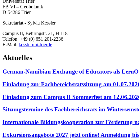
Universität Trier
FB VI – Geobotanik
D-54286 Trier
Sekretariat - Sylvia Kessler
Campus II, Behringstr. 21, H 118
Telefon: +49 (0) 651 201-2236
E-Mail:
kessler
uni-trier
de
Aktuelles
German-Namibian Exchange of Educators als LernO
Einladung zur Fachbereichsratssitzung am 01.07.20
Einladung zum Campus II Sommerfest am 12.06.202
Sitzungstermine des Fachbereichsrats im Wintersems
Internationale Bildungskooperation zur Förderung 
Exkursionsangebote 2027 jetzt online! Anmeldung bi