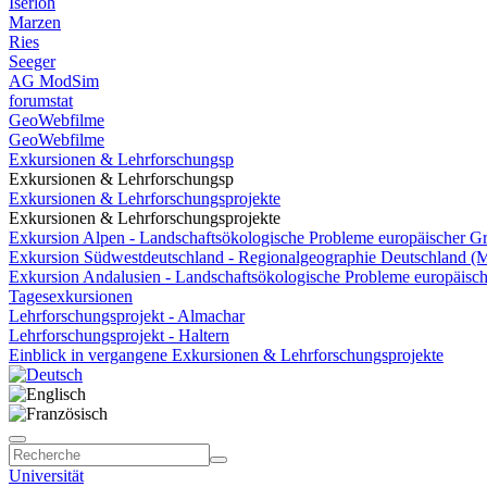
Iserloh
Marzen
Ries
Seeger
AG ModSim
forumstat
GeoWebfilme
GeoWebfilme
Exkursionen & Lehrforschungsp
Exkursionen & Lehrforschungsp
Exkursionen & Lehrforschungsprojekte
Exkursionen & Lehrforschungsprojekte
Exkursion Alpen - Landschaftsökologische Probleme europäischer G
Exkursion Südwestdeutschland - Regionalgeographie Deutschland (M
Exkursion Andalusien - Landschaftsökologische Probleme europäisc
Tagesexkursionen
Lehrforschungsprojekt - Almachar
Lehrforschungsprojekt - Haltern
Einblick in vergangene Exkursionen & Lehrforschungsprojekte
Universität