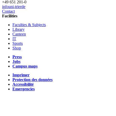
+49 651 201-0
info
uni-trier
de
Contact
Facilities
Faculties & Subjects
Library
Canteen
IT
Sports
Shop
Press
Jobs
Campus maps
Imprimer
Protection des données
Accessibilité
Emergencies