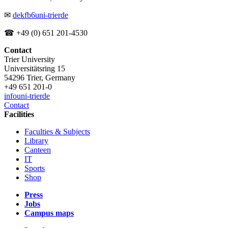
✉
dekfb6
uni-trier
de
☎ +49 (0) 651 201-4530
Contact
Trier University
Universitätsring 15
54296 Trier, Germany
+49 651 201-0
info
uni-trier
de
Contact
Facilities
Faculties & Subjects
Library
Canteen
IT
Sports
Shop
Press
Jobs
Campus maps