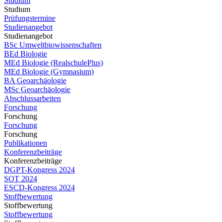
Studium
Studium
Prüfungstermine
Studienangebot
Studienangebot
BSc Umweltbiowissenschaften
BEd Biologie
MEd Biologie (RealschulePlus)
MEd Biologie (Gymnasium)
BA Geoarchäologie
MSc Geoarchäologie
Abschlussarbeiten
Forschung
Forschung
Forschung
Forschung
Publikationen
Konferenzbeiträge
Konferenzbeiträge
DGPT-Kongress 2024
SOT 2024
ESCD-Kongress 2024
Stoffbewertung
Stoffbewertung
Stoffbewertung