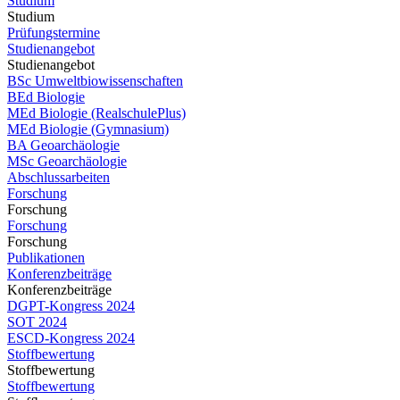
Studium
Studium
Prüfungstermine
Studienangebot
Studienangebot
BSc Umweltbiowissenschaften
BEd Biologie
MEd Biologie (RealschulePlus)
MEd Biologie (Gymnasium)
BA Geoarchäologie
MSc Geoarchäologie
Abschlussarbeiten
Forschung
Forschung
Forschung
Forschung
Publikationen
Konferenzbeiträge
Konferenzbeiträge
DGPT-Kongress 2024
SOT 2024
ESCD-Kongress 2024
Stoffbewertung
Stoffbewertung
Stoffbewertung