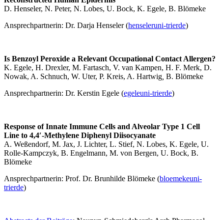
D. Henseler, N. Peter, N. Lobes, U. Bock, K. Egele, B. Blömeke
Ansprechpartnerin: Dr. Darja Henseler (
henseler
uni-trier
de
)
Is Benzoyl Peroxide a Relevant Occupational Contact Allergen?
K. Egele, H. Drexler, M. Fartasch, V. van Kampen, H. F. Merk, D.
Nowak, A. Schnuch, W. Uter, P. Kreis, A. Hartwig
,
B. Blömeke
Ansprechpartnerin: Dr. Kerstin Egele (
egele
uni-trier
de
)
Response of Innate Immune Cells and Alveolar Type 1 Cell
Line to 4,4′-Methylene Diphenyl Diisocyanate
A. Weßendorf, M. Jax, J. Lichter, L. Stief, N. Lobes, K. Egele, U.
Rolle-Kampczyk, B. Engelmann, M. von Bergen, U. Bock, B.
Blömeke
Ansprechpartnerin: Prof. Dr. Brunhilde Blömeke (
bloemeke
uni-
trier
de
)