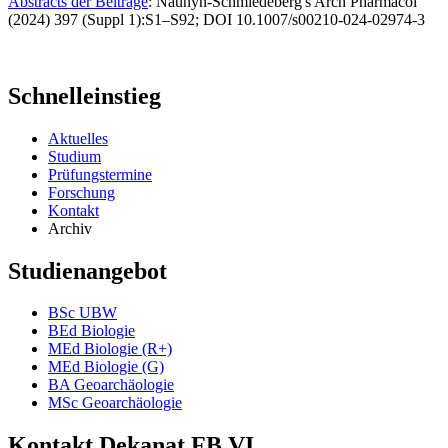
Abstracts der Beiträge
: Naunyn-Schmiedeberg's Arch Pharmacol
(2024) 397 (Suppl 1):S1–S92; DOI 10.1007/s00210-024-02974-3
Schnelleinstieg
Aktuelles
Studium
Prüfungstermine
Forschung
Kontakt
Archiv
Studienangebot
BSc UBW
BEd Biologie
MEd Biologie (R+)
MEd Biologie (G)
BA Geoarchäologie
MSc Geoarchäologie
Kontakt Dekanat FB VI