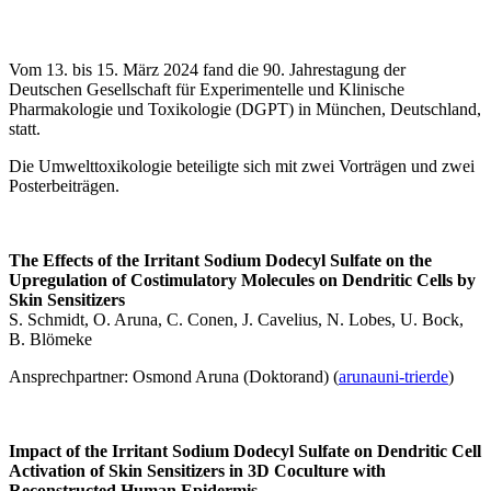
Vom 13. bis 15. März 2024 fand die 90. Jahrestagung der
Deutschen Gesellschaft für Experimentelle und Klinische
Pharmakologie und Toxikologie (DGPT) in München, Deutschland,
statt.
Die Umwelttoxikologie beteiligte sich mit zwei Vorträgen und zwei
Posterbeiträgen.
The Effects of the Irritant Sodium Dodecyl Sulfate on the
Upregulation of Costimulatory Molecules on Dendritic Cells by
Skin Sensitizers
S. Schmidt, O. Aruna, C. Conen, J. Cavelius, N. Lobes, U. Bock,
B. Blömeke
Ansprechpartner: Osmond Aruna (Doktorand) (
aruna
uni-trier
de
)
Impact of the Irritant Sodium Dodecyl Sulfate on Dendritic Cell
Activation of Skin Sensitizers in 3D Coculture with
Reconstructed Human Epidermis