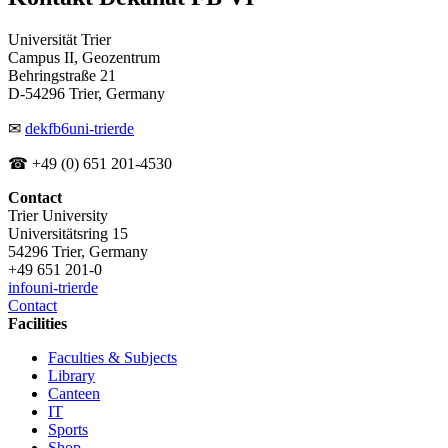
Universität Trier
Campus II, Geozentrum
Behringstraße 21
D-54296 Trier, Germany
✉
dekfb6
uni-trier
de
☎ +49 (0) 651 201-4530
Contact
Trier University
Universitätsring 15
54296 Trier, Germany
+49 651 201-0
info
uni-trier
de
Contact
Facilities
Faculties & Subjects
Library
Canteen
IT
Sports
Shop