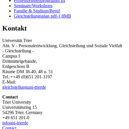
Professorinnenprogramm III
Seminare/Workshops
Familie & Studium/Beruf
Gleichstellungsplan pdf-1,8MB
Kontakt
Universität Trier
Abt. V - Personalentwicklung, Gleichstellung und Soziale Vielfalt
- Gleichstellung -
Campus I
Drittmittelgebäude,
Erdgeschoss B
Räume DM 38-40, 48 u. 51
Tel.:++49 (0)651 201-3197
E-Mail:
gleichstellung
uni-trier
de
Contact
Trier University
Universitätsring 15
54296 Trier, Germany
+49 651 201-0
info
uni-trier
de
Contact