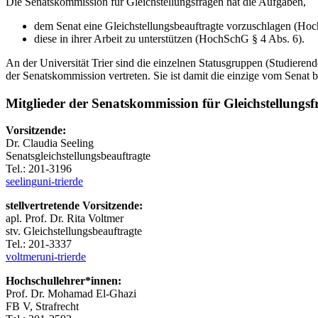
Die Senatskommission für Gleichstellungsfragen hat die Aufgaben,
dem Senat eine Gleichstellungsbeauftragte vorzuschlagen (Ho
diese in ihrer Arbeit zu unterstützen (HochSchG § 4 Abs. 6).
An der Universität Trier sind die einzelnen Statusgruppen (Studierend
der Senatskommission vertreten. Sie ist damit die einzige vom Senat b
Mitglieder der Senatskommission für Gleichstellungsf
Vorsitzende:
Dr. Claudia Seeling
Senatsgleichstellungsbeauftragte
Tel.: 201-3196
seeling
uni-trier
de
stellvertretende Vorsitzende:
apl. Prof. Dr. Rita Voltmer
stv. Gleichstellungsbeauftragte
Tel.: 201-3337
voltmer
uni-trier
de
Hochschullehrer*innen:
Prof. Dr. Mohamad El-Ghazi
FB V, Strafrecht