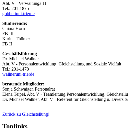
Abt. V - Verwaltungs-IT
Tel.: 201-1875
gobbert
uni-trier
de
Studierende:
Chiara Horn
FB III
Karina Thümer
FB II
Geschäftsführung
Dr. Michael Wallner
Abt. V - Personalentwicklung, Gleichstellung und Soziale Vielfalt
Tel.: 201-1478
wallner
uni-trier
de
beratende Mitglieder:
Sonja Schwaiger, Personalrat
Elena Teipel, Abt. V - Teamleitung Personalentwicklung, Gleichstellun
Dr. Michael Wallner, Abt. V - Referent für Gleichstellung u. Diversitä
Zurück zu Gleichstellung!
Toplinks