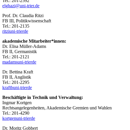
Tel.: 201-2592
elghazi@uni-trier.de
Prof. Dr. Claudia Ritzi
FB III, Politikwissenschaft
Tel.: 201-2135
ritzi
uni-trier
de
akademische Mitarbeiter*innen:
Dr. Elisa Müller-Adams
FB II, Germanistik
Tel.: 201-2121
madams
uni-trier
de
Dr. Bettina Kraft
FB II, Anglistik
Tel.: 201-2295
kraftb
uni-trier
de
Beschäftigte in Technik und Verwaltung:
Ingmar Kortgen
Rechtsangelegenheiten, Akademische Gremien und Wahlen
Tel.: 201-4290
kortgen
uni-trier
de
Dr. Moritz Gobbert