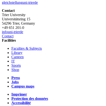
gleichstellung
uni-trier
de
Contact
Trier University
Universitätsring 15
54296 Trier, Germany
+49 651 201-0
info
uni-trier
de
Contact
Facilities
Faculties & Subjects
Library
Canteen
IT
Sports
Shop
Press
Jobs
Campus maps
Imprimer
Protection des données
Accessibilité