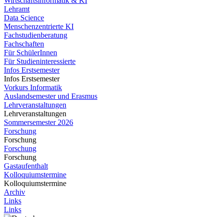
Wirtschaftsinformatik & KI
Lehramt
Data Science
Menschenzentrierte KI
Fachstudienberatung
Fachschaften
Für SchülerInnen
Für Studieninteressierte
Infos Erstsemester
Infos Erstsemester
Vorkurs Informatik
Auslandsemester und Erasmus
Lehrveranstaltungen
Lehrveranstaltungen
Sommersemester 2026
Forschung
Forschung
Forschung
Forschung
Gastaufenthalt
Kolloquiumstermine
Kolloquiumstermine
Archiv
Links
Links