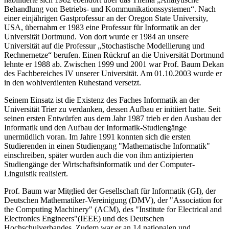
Behandlung von Betriebs- und Kommunikationssystemen“. Nach
einer einjährigen Gastprofessur an der Oregon State University,
USA, übernahm er 1983 eine Professur für Informatik an der
Universität Dortmund. Von dort wurde er 1984 an unsere
Universität auf die Professur „Stochastische Modellierung und
Rechnernetze“ berufen. Einen Rückruf an die Universität Dortmund
lehnte er 1988 ab. Zwischen 1999 und 2001 war Prof. Baum Dekan
des Fachbereiches IV unserer Universität. Am 01.10.2003 wurde er
in den wohlverdienten Ruhestand versetzt.
Seinem Einsatz ist die Existenz des Faches Informatik an der
Universität Trier zu verdanken, dessen Aufbau er initiiert hatte. Seit
seinen ersten Entwürfen aus dem Jahr 1987 trieb er den Ausbau der
Informatik und den Aufbau der Informatik-Studiengänge
unermüdlich voran. Im Jahre 1991 konnten sich die ersten
Studierenden in einen Studiengang "Mathematische Informatik"
einschreiben, später wurden auch die von ihm antizipierten
Studiengänge der Wirtschaftsinformatik und der Computer-
Linguistik realisiert.
Prof. Baum war Mitglied der Gesellschaft für Informatik (GI), der
Deutschen Mathematiker-Vereinigung (DMV), der "Association for
the Computing Machinery" (ACM), des "Institute for Electrical and
Electronics Engineers"(IEEE) und des Deutschen
Hochschulverbandes. Zudem war er an 14 nationalen und