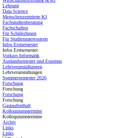
Wirtschaftsinformatik & KI
Lehramt
Data Science
Menschenzentrierte KI
Fachstudienberatung
Fachschaften
Für SchülerInnen
Für Studieninteressierte
Infos Erstsemester
Infos Erstsemester
Vorkurs Informatik
Auslandsemester und Erasmus
Lehrveranstaltungen
Lehrveranstaltungen
Sommersemester 2026
Forschung
Forschung
Forschung
Forschung
Gastaufenthalt
Kolloquiumstermine
Kolloquiumstermine
Archiv
Links
Links