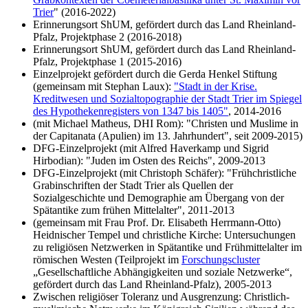
Trier
" (2016-2022)
Erinnerungsort ShUM, gefördert durch das Land Rheinland-
Pfalz, Projektphase 2 (2016-2018)
Erinnerungsort ShUM, gefördert durch das Land Rheinland-
Pfalz, Projektphase 1 (2015-2016)
Einzelprojekt gefördert durch die Gerda Henkel Stiftung
(gemeinsam mit Stephan Laux):
"Stadt in der Krise.
Kreditwesen und Sozialtopographie der Stadt Trier im Spiegel
des Hypothekenregisters von 1347 bis 1405"
, 2014-2016
(mit Michael Matheus, DHI Rom): "Christen und Muslime in
der Capitanata (Apulien) im 13. Jahrhundert", seit 2009-2015)
DFG-Einzelprojekt (mit Alfred Haverkamp und Sigrid
Hirbodian): "Juden im Osten des Reichs", 2009-2013
DFG-Einzelprojekt (mit Christoph Schäfer): "Frühchristliche
Grabinschriften der Stadt Trier als Quellen der
Sozialgeschichte und Demographie am Übergang von der
Spätantike zum frühen Mittelalter", 2011-2013
(gemeinsam mit Frau Prof. Dr. Elisabeth Herrmann-Otto)
Heidnischer Tempel und christliche Kirche: Untersuchungen
zu religiösen Netzwerken in Spätantike und Frühmittelalter im
römischen Westen (Teilprojekt im
Forschungscluster
„Gesellschaftliche Abhängigkeiten und soziale Netzwerke“,
gefördert durch das Land Rheinland-Pfalz), 2005-2013
Zwischen religiöser Toleranz und Ausgrenzung: Christlich-