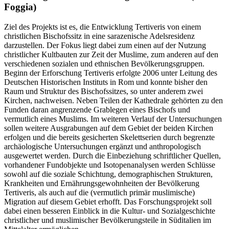
Foggia)
Ziel des Projekts ist es, die Entwicklung Tertiveris von einem
christlichen Bischofssitz in eine sarazenische Adelsresidenz
darzustellen. Der Fokus liegt dabei zum einen auf der Nutzung
christlicher Kultbauten zur Zeit der Muslime, zum anderen auf den
verschiedenen sozialen und ethnischen Bevölkerungsgruppen.
Beginn der Erforschung Tertiveris erfolgte 2006 unter Leitung des
Deutschen Historischen Instituts in Rom und konnte bisher den
Raum und Struktur des Bischofssitzes, so unter anderem zwei
Kirchen, nachweisen. Neben Teilen der Kathedrale gehörten zu den
Funden daran angrenzende Grablegen eines Bischofs und
vermutlich eines Muslims. Im weiteren Verlauf der Untersuchungen
sollen weitere Ausgrabungen auf dem Gebiet der beiden Kirchen
erfolgen und die bereits gesicherten Skelettserien durch begrenzte
archäologische Untersuchungen ergänzt und anthropologisch
ausgewertet werden. Durch die Einbeziehung schriftlicher Quellen,
vorhandener Fundobjekte und Isotopenanalysen werden Schlüsse
sowohl auf die soziale Schichtung, demographischen Strukturen,
Krankheiten und Ernährungsgewohnheiten der Bevölkerung
Tertiveris, als auch auf die (vermutlich primär muslimische)
Migration auf diesem Gebiet erhofft. Das Forschungsprojekt soll
dabei einen besseren Einblick in die Kultur- und Sozialgeschichte
christlicher und muslimischer Bevölkerungsteile in Süditalien im