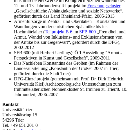
muslimische Netzwerke im Königreich Sizilien während des
12. und 13. Jahrhunderts(Teilprojekt im
Forschungscluster
„Gesellschaftliche Abhängigkeiten und soziale Netzwerke“,
gefördert durch das Land Rheinland-Pfalz), 2005-2013
Armenfürsorge in Zentral- und Oberitalien – Konstanten und
Wandlungen von der christlichen Spätantike bis ins
Hochmittelalter (
Teilprojekt B 6
im
SFB 600
„Fremdheit und
Armut. Wandel von Inklusions- und Exklusionsformen von
der Antike bis zur Gegenwart“, gefördert durch die DFG),
2002-2012
SFB 600 (mit Herbert Uerlings): Ö 1 Ausstellung "Armut -
Perspektiven in Kunst und Gesellschaft", 2009-2011
Das Nachleben Konstantins des Großen (im Rahmen der
Landesausstellung „Konstantin der Große“ 2007 in Trier;
gefördert durch die Stadt Trier)
DFG-Einzelprojekt (gemeinsam mit Prof. Dr. Dirk Heinrich,
Universität Kiel) Archäozoologische Untersuchungen zum
frühmittelalterlichen Nonnenkloster St. Irminen zu Trier/8.-10.
Jahrhundert, 2006-2007
Kontakt
Universität Trier
Universitätsring 15
54296 Trier
Tel. +49 651 201-0