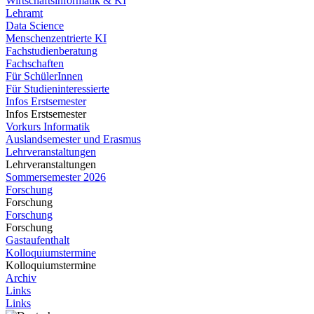
Wirtschaftsinformatik & KI
Lehramt
Data Science
Menschenzentrierte KI
Fachstudienberatung
Fachschaften
Für SchülerInnen
Für Studieninteressierte
Infos Erstsemester
Infos Erstsemester
Vorkurs Informatik
Auslandsemester und Erasmus
Lehrveranstaltungen
Lehrveranstaltungen
Sommersemester 2026
Forschung
Forschung
Forschung
Forschung
Gastaufenthalt
Kolloquiumstermine
Kolloquiumstermine
Archiv
Links
Links