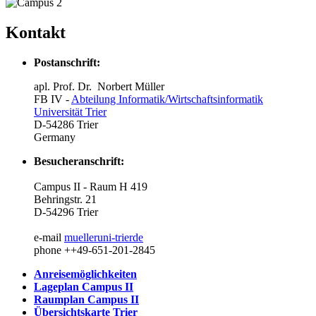
Kontakt
Postanschrift:
apl. Prof. Dr. Norbert Müller
FB IV -
Abteilung Informatik/Wirtschaftsinformatik
Universität Trier
D-54286 Trier
Germany
Besucheranschrift:
Campus II - Raum H 419
Behringstr. 21
D-54296 Trier
e-mail
mueller
uni-trier
de
phone ++49-651-201-2845
Anreisemöglichkeiten
Lageplan Campus II
Raumplan Campus II
Übersichtskarte Trier