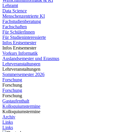
Wirtschaftsinformatik & KI
Lehramt
Data Science
Menschenzentrierte KI
Fachstudienberatung
Fachschaften
Für SchülerInnen
Für Studieninteressierte
Infos Erstsemester
Infos Erstsemester
Vorkurs Informatik
Auslandsemester und Erasmus
Lehrveranstaltungen
Lehrveranstaltungen
Sommersemester 2026
Forschung
Forschung
Forschung
Forschung
Gastaufenthalt
Kolloquiumstermine
Kolloquiumstermine
Archiv
Links
Links