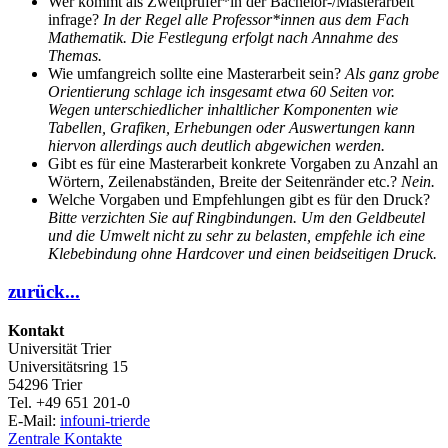
Wer kommt als Zweitprüfer*in der Bachelor-/Masterarbeit
infrage?
In der Regel alle Professor*innen aus dem Fach
Mathematik. Die Festlegung erfolgt nach Annahme des
Themas.
Wie umfangreich sollte eine Masterarbeit sein?
Als ganz grobe
Orientierung schlage ich insgesamt etwa 60 Seiten vor.
Wegen unterschiedlicher inhaltlicher Komponenten wie
Tabellen, Grafiken, Erhebungen oder Auswertungen kann
hiervon allerdings auch deutlich abgewichen werden.
Gibt es für eine Masterarbeit konkrete Vorgaben zu Anzahl an
Wörtern, Zeilenabständen, Breite der Seitenränder etc.?
Nein.
Welche Vorgaben und Empfehlungen gibt es für den Druck?
Bitte verzichten Sie auf Ringbindungen. Um den Geldbeutel
und die Umwelt nicht zu sehr zu belasten, empfehle ich eine
Klebebindung ohne Hardcover und einen beidseitigen Druck.
zurück...
Kontakt
Universität Trier
Universitätsring 15
54296 Trier
Tel. +49 651 201-0
E-Mail:
info
uni-trier
de
Zentrale Kontakte