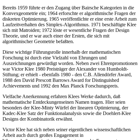
Bereits 1959 führte er den Zugang über Bairsche Kategorien in die
Konvexgeometrie ein; 1964 erforschte er algorithmische Fragen der
diskreten Optimierung. 1965 veröffentlichte er eine erste Arbeit zum
Laufzeitverhalten des Simplex-Algorithmus. 1971 beschäftigte Klee
sich mit Matroiden; 1972 löste er wesentliche Fragen der Design
Theorie, und er war auch einer der Ersten, die sich mit
algorithmischer Geometrie befaßten.
Diese wichtige Führungsrolle innerhalb der mathematischen
Forschung ist durch eine Vielzahl von Ehrungen und
Auszeichnungen gewürdigt worden. Neben zwei Ehrenpromotionen
war Victor Klee 1980 Preisträger der Alexander von Humboldt-
Stiftung; er erhielt - ebenfalls 1980 - den C.B. Allendörfer Award,
1988 den David Prescott Barrows Award for Distinguished
Achievements und 1992 den Max Planck Forschungspreis.
Vielfache Anerkennung erfahren Klees Werke dadurch, daß
mathematische Entdeckungenseinen Namen tragen. Hier seien
besonders der Klee-Minty Würfel der linearen Optimierung, der
Kadec-Klee Satz der Funktionalanalysis sowie die Doehlert-Klee
Designs der Kombinatorik erwähnt.
Victor Klee hat sich neben seiner eigentlichen wissenschaftlichen
Arbeit auch durch großes Engagement in