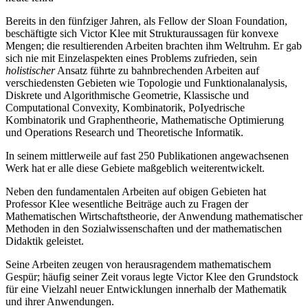
Bereits in den fünfziger Jahren, als Fellow der Sloan Foundation,
beschäftigte sich Victor Klee mit Strukturaussagen für konvexe
Mengen; die resultierenden Arbeiten brachten ihm Weltruhm. Er gab
sich nie mit Einzelaspekten eines Problems zufrieden, sein
holistischer
Ansatz führte zu bahnbrechenden Arbeiten auf
verschiedensten Gebieten wie Topologie und Funktionalanalysis,
Diskrete und Algorithmische Geometrie, Klassische und
Computational Convexity, Kombinatorik, PoIyedrische
Kombinatorik und Graphentheorie, Mathematische Optimierung
und Operations Research und Theoretische Informatik.
In seinem mittlerweile auf fast 250 Publikationen angewachsenen
Werk hat er alle diese Gebiete maßgeblich weiterentwickelt.
Neben den fundamentalen Arbeiten auf obigen Gebieten hat
Professor Klee wesentliche Beiträge auch zu Fragen der
Mathematischen Wirtschaftstheorie, der Anwendung mathematischer
Methoden in den Sozialwissenschaften und der mathematischen
Didaktik geleistet.
Seine Arbeiten zeugen von herausragendem mathematischem
Gespür; häufig seiner Zeit voraus legte Victor Klee den Grundstock
für eine Vielzahl neuer Entwicklungen innerhalb der Mathematik
und ihrer Anwendungen.