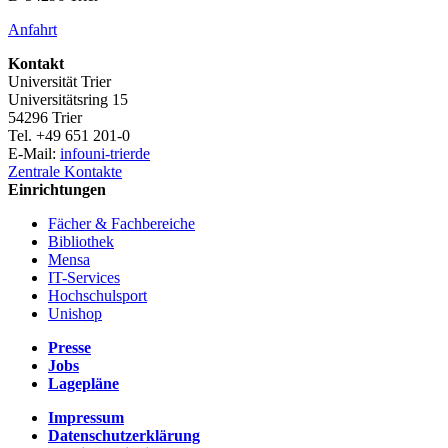
Anfahrt
Kontakt
Universität Trier
Universitätsring 15
54296 Trier
Tel. +49 651 201-0
E-Mail:
info
uni-trier
de
Zentrale Kontakte
Einrichtungen
Fächer & Fachbereiche
Bibliothek
Mensa
IT-Services
Hochschulsport
Unishop
Presse
Jobs
Lagepläne
Impressum
Datenschutzerklärung