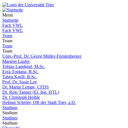
Menü
Startseite
Fach VWL
Fach VWL
Team
Team
Team
Team
Univ.-Prof. Dr. Georg Müller-Fürstenberger
Margret Laufer
Tobias Landgraf, M.Sc.
Erza Toplana, B.Sc.
Tabea Knöll, B.Sc.
Prof. Dr. Susie Lee
Dr. Martin Lempe, CFDS
Dr. Reto Tanner (El. Ing. HTL)
Dr. Christoph Heible
Helmut Schröer, OB der Stadt Trier, a.D.
Studium
Studium
Studium
Studium