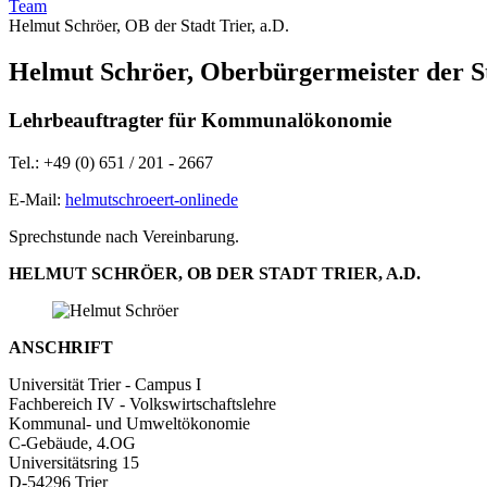
Team
Helmut Schröer, OB der Stadt Trier, a.D.
Helmut Schröer, Oberbürgermeister der Sta
Lehrbeauftragter für Kommunalökonomie
Tel.: +49 (0) 651 / 201 - 2667
E-Mail:
helmutschroeer
t-online
de
Sprechstunde nach Vereinbarung.
HELMUT SCHRÖER, OB DER STADT TRIER, A.D.
ANSCHRIFT
Universität Trier - Campus I
Fachbereich IV - Volkswirtschaftslehre
Kommunal- und Umweltökonomie
C-Gebäude, 4.OG
Universitätsring 15
D-54296 Trier