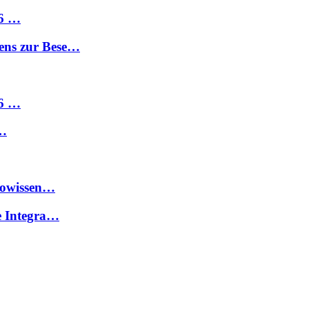
26 …
ens zur Bese…
26 …
 …
Geowissen…
e Integra…