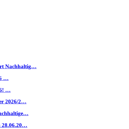
rt Nachhaltig…
26 …
6! …
ter 2026/2…
nachhaltige…
s 28.06.20…