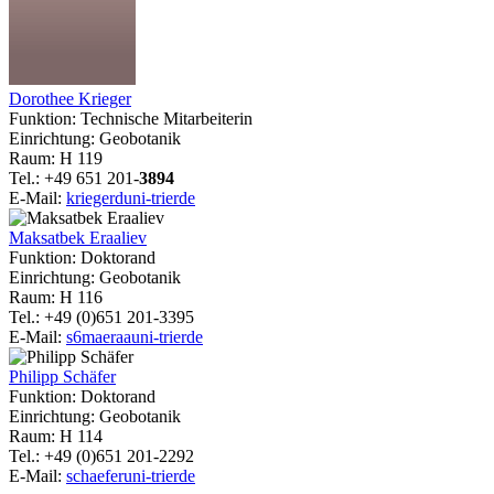
Dorothee Krieger
Funktion: Technische Mitarbeiterin
Einrichtung: Geobotanik
Raum: H 119
Tel.: +49 651 201-
3894
E-Mail:
kriegerd
uni-trier
de
Maksatbek Eraaliev
Funktion: Doktorand
Einrichtung: Geobotanik
Raum: H 116
Tel.: +49 (0)651 201-3395
E-Mail:
s6maeraa
uni-trier
de
Philipp Schäfer
Funktion: Doktorand
Einrichtung: Geobotanik
Raum: H 114
Tel.: +49 (0)651 201-2292
E-Mail:
schaefer
uni-trier
de