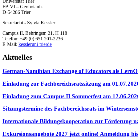
Universität Trier
FB VI – Geobotanik
D-54286 Trier
Sekretariat - Sylvia Kessler
Campus II, Behringstr. 21, H 118
Telefon: +49 (0) 651 201-2236
E-Mail:
kessler
uni-trier
de
Aktuelles
German-Namibian Exchange of Educators als LernO
Einladung zur Fachbereichsratssitzung am 01.07.20
Einladung zum Campus II Sommerfest am 12.06.202
Sitzungstermine des Fachbereichsrats im Wintersems
Internationale Bildungskooperation zur Förderung 
Exkursionsangebote 2027 jetzt online! Anmeldung bi