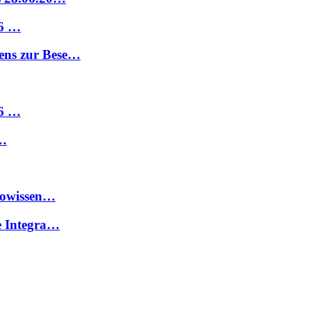
26 …
ens zur Bese…
26 …
 …
Geowissen…
e Integra…