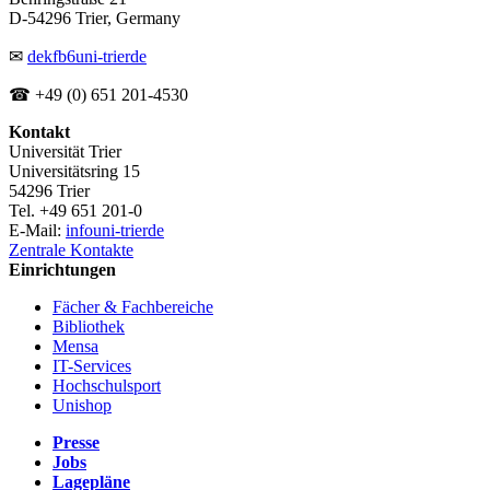
D-54296 Trier, Germany
✉
dekfb6
uni-trier
de
☎ +49 (0) 651 201-4530
Kontakt
Universität Trier
Universitätsring 15
54296 Trier
Tel. +49 651 201-0
E-Mail:
info
uni-trier
de
Zentrale Kontakte
Einrichtungen
Fächer & Fachbereiche
Bibliothek
Mensa
IT-Services
Hochschulsport
Unishop
Presse
Jobs
Lagepläne