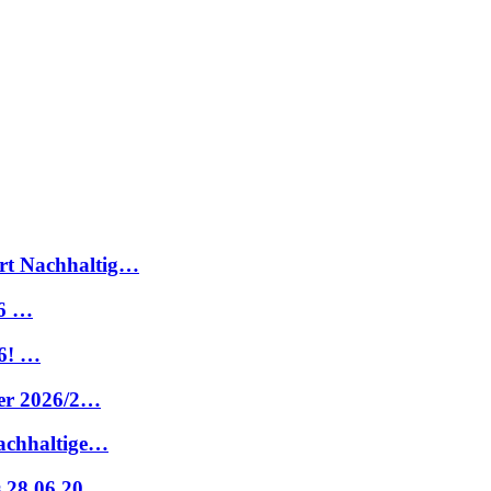
rt Nachhaltig…
26 …
6! …
ter 2026/2…
nachhaltige…
s 28.06.20…