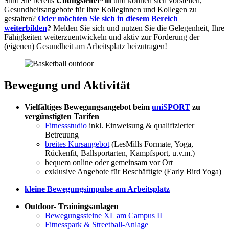
Sind Sie bereits
Übungsleiter*in
und können sich vorstellen,
Gesundheitsangebote für Ihre Kolleginnen und Kollegen zu
gestalten?
Oder möchten Sie sich in diesem Bereich
weiterbilden
?
Melden Sie sich und nutzen Sie die Gelegenheit, Ihre
Fähigkeiten weiterzuentwickeln und aktiv zur Förderung der
(eigenen) Gesundheit am Arbeitsplatz beizutragen!
Bewegung und Aktivität
Vielfältiges Bewegungsangebot beim
uniSPORT
zu
vergünstigten Tarifen
Fitnessstudio
inkl. Einweisung & qualifizierter
Betreuung
breites Kursangebot
(LesMills Formate, Yoga,
Rückenfit, Ballsportarten, Kampfsport, u.v.m.)
bequem online oder gemeinsam vor Ort
exklusive Angebote für Beschäftigte (Early Bird Yoga)
kleine Bewegungsimpulse am Arbeitsplatz
Outdoor- Trainingsanlagen
Bewegungssteine XL am Campus II
Fitnesspark & Streetball-Anlage