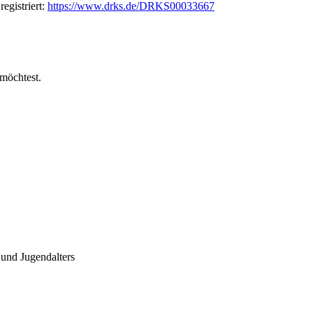
egistriert:
https://www.drks.de/DRKS00033667
möchtest.
 und Jugendalters