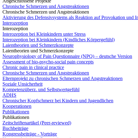
Abgeschlossene Projekte
Chronische Schmerzen und Angstreaktionen
Chronische Schmerzen und Angstreaktionen
Aktivierung des Defensivsystems als Reaktion auf Provokation und 
Interozeption
Interozeption
Interozeption bei Kleinkindern unter Stress
Interozeption bei Kleinkindern (Kindliches Körpergefühl)
Laientheorien und Schmerzkonzepte
Laientheorien und Schmerzkonzepte
Neurophysiology of Pain Questionnaire (NPQ) – deutsche Version
Assessment of bio-psycho-social pain concepts
Chronic pain in clinical practice
Chronische Schmerzen und Angstreaktionen
Elternprojekt zu chronischen Schmerzen und Angstreaktionen
Soziale Unsicherheit
Kompetenzüberz. und Selbstwertgefühl
ADHS
Chronischer Kopfschmerz bei Kindern und Jugendlichen
Kooperationen
Publikationen
Publikationen
Zeitschriftenartikel (Peer-reviewed)
Buchbeiträge
Kongressbeiträge - Vorträge