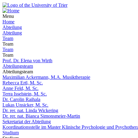
Menu
Home
Abteilung
Abteilung
Team
Team
Team
Team
Prof. Dr. Elena von Wirth
Abteilungsteam
Abteilungsteam
Maximilian Ackermann, M.A. Musiktherapie
Rebecca Ertl, M. Sc.
Anne Feld, M. Sc.
Terra Isselstein, M. Sc.
Dr. Carolin Raihala
Lukas Unsicker, M. Sc.
Dr. rer. nat. Linda Wickering
Dr. rer. nat. Bianca Simonsmeier-Martin
Sekretariat der Abteilung
Koordinationsstelle im Master Klinische Psychologie und Psychother
Studium