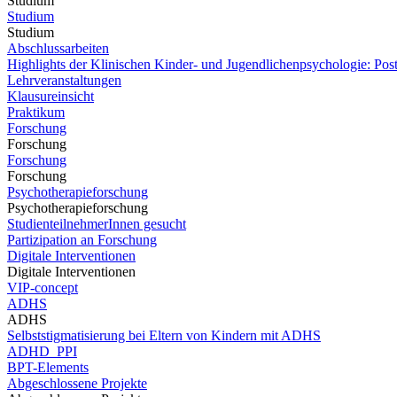
Studium
Studium
Studium
Abschlussarbeiten
Highlights der Klinischen Kinder- und Jugendlichenpsychologie: Post
Lehrveranstaltungen
Klausureinsicht
Praktikum
Forschung
Forschung
Forschung
Forschung
Psychotherapieforschung
Psychotherapieforschung
StudienteilnehmerInnen gesucht
Partizipation an Forschung
Digitale Interventionen
Digitale Interventionen
VIP-concept
ADHS
ADHS
Selbststigmatisierung bei Eltern von Kindern mit ADHS
ADHD_PPI
BPT-Elements
Abgeschlossene Projekte