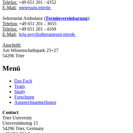
Telefax:
+49 651 201 - 4352
E-Mail:
meiers
uni-trier
de
Sekretariat Ambulanz (
Terminvereinbarung
):
Telefon:
+49 651 201 - 3655
Telefax:
+49 651 201 - 4169
E-Mail:
kiju-psychotherapie
uni-trier
de
Anschrift:
Am Wissenschaftspark 25+27
54296 Trier
Menü
Das Fach
Team
Study
Forschung
AnsprechpartnerInnen
Contact
Trier University
Universitätsring 15
54296 Trier, Germany