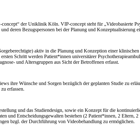
P-concept“ der Uniklinik Köln. VIP-concept steht für „Videobasierte P
 und deren Bezugspersonen bei der Planung und Konzeptualisierung ein
 (Sorgeberechtigte) aktiv in die Planung und Konzeption einer klinisch
rsten Schritt werden Patient*innen universitärer Psychotherapieambul
agnose- und Altersgruppen aus Sicht der Betroffenen erfasst.
rviews ihre Wünsche und Sorgen bezüglich der geplanten Studie zu erlä
zu erfassen.
agestellung und das Studiendesign, sowie ein Konzept für die kontinuie
hten und Entscheidungsgewalten bestehen (2 Patient*innen, 2 Eltern, 2
ngen bzgl. der Durchführung von Videobehandlung zu ermöglichen.