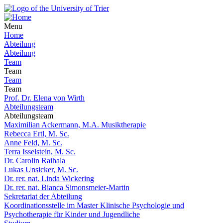
Menu
Home
Abteilung
Abteilung
Team
Team
Team
Team
Prof. Dr. Elena von Wirth
Abteilungsteam
Abteilungsteam
Maximilian Ackermann, M.A. Musiktherapie
Rebecca Ertl, M. Sc.
Anne Feld, M. Sc.
Terra Isselstein, M. Sc.
Dr. Carolin Raihala
Lukas Unsicker, M. Sc.
Dr. rer. nat. Linda Wickering
Dr. rer. nat. Bianca Simonsmeier-Martin
Sekretariat der Abteilung
Koordinationsstelle im Master Klinische Psychologie und
Psychotherapie für Kinder und Jugendliche