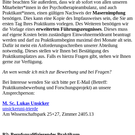
Bitte beachten Sie außerdem, dass wir ab sofort von allen unseren
Mitarbeiter*innen in der Psychotherapieambulanz, und auch
Praktikant*innen, einen gültigen Nachweis der
Masernimpfung
benötigen. Dies kann eine Kopie des Impfausweises sein, die Sie am
ersten Tag Ihres Praktikums vorlegen. Des Weiteren benötigen wir
die Vorlage eines
erweiterten Führungszeugnisses
. Dieses muss
auf eigene Kosten beim zuständigen Einwohnermeldeamt beantragt
werden und darf zu Praktikumsbeginn maximal drei Monate alt sein.
Dafür ist meist ein Anforderungsschreiben unserer Abteilung
notwendig. Dieses stellen wir Ihnen bei Bestätigung des
Praktikumsplatzes aus. Falls es hierzu Fragen gibt, stehen wir Ihnen
gerne zur Verfügung.
An wen wende ich mich zur Bewerbung und bei Fragen?
Bei Interesse wenden Sie sich bitte per E-Mail (Betreff:
Praktikumsbewerbung und Forschungsprojekt) an unsere
Ansprechperson:
M. Sc. Lukas Unsicker
unsicker
uni-trier
de
Am Wissenschaftspark 25+27, Zimmer 2405.13
P2: Berufsqualifizierendes Praktikum