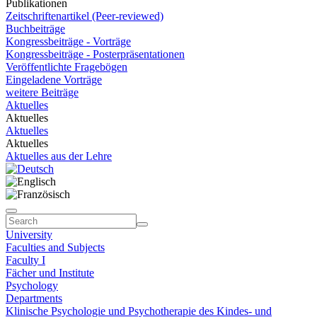
Publikationen
Zeitschriftenartikel (Peer-reviewed)
Buchbeiträge
Kongressbeiträge - Vorträge
Kongressbeiträge - Posterpräsentationen
Veröffentlichte Fragebögen
Eingeladene Vorträge
weitere Beiträge
Aktuelles
Aktuelles
Aktuelles
Aktuelles
Aktuelles aus der Lehre
University
Faculties and Subjects
Faculty I
Fächer und Institute
Psychology
Departments
Klinische Psychologie und Psychotherapie des Kindes- und