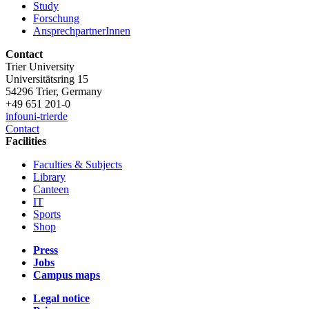
Study
Forschung
AnsprechpartnerInnen
Contact
Trier University
Universitätsring 15
54296 Trier, Germany
+49 651 201-0
info
uni-trier
de
Contact
Facilities
Faculties & Subjects
Library
Canteen
IT
Sports
Shop
Press
Jobs
Campus maps
Legal notice