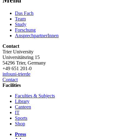
Menü
Das Fach
Team
Study
Forschung
AnsprechpartnerInnen
Contact
Trier University
Universitätsring 15
54296 Trier, Germany
+49 651 201-0
info
uni-trier
de
Contact
Facilities
Faculties & Subjects
Library
Canteen
IT
Sports
Shop
Press