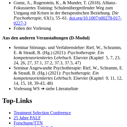
Gumz, A., Rugenstein, K., & Munder, T. (2018). Allianz-
Fokussiertes Training: Schulenübergreifender Weg zum
Umgang mit Krisen in der therapeutischen Beziehung.
Die
Psychotherapie
, 63(1), 55–61.
doi.org/10.1007/s00278-017-
0227-3
Folien der Vorlesung
Aus den anderen Veranstaltungen (D-Modul)
Seminar Störungs- und Verfahrenslehre: Rief, W., Schramm,
E. & Strauß, B. (Hg.) (2021):
Psychotherapie. Ein
kompetenzorientiertes Lehrbuch
. Elsevier (Kapitel 5, 7, 23,
24, 26, 27, 37.1, 37.2, 37.3, 37.5, 47)
Seminar Angewandte Psychotherapie: Rief, W., Schramm, E.
& Strauß, B. (Hg.) (2021):
Psychotherapie. Ein
kompetenzorientiertes Lehrbuch
. Elsevier (Kapitel 9, 11, 12,
14, 15, 18, 39-43, 48)
Vorlesung WS ➔ siehe Literaturliste
Top-Links
Treatment Selection Conference
25 Jahre PALF
Forschung/TTN