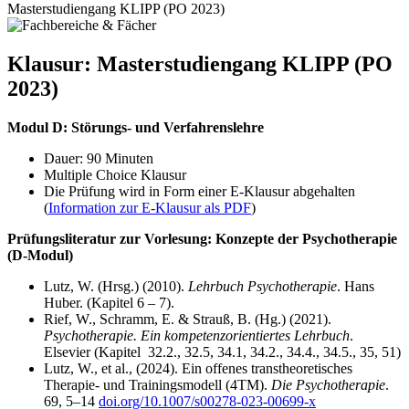
Masterstudiengang KLIPP (PO 2023)
Klausur: Masterstudiengang KLIPP (PO
2023)
Modul D: Störungs- und Verfahrenslehre
Dauer: 90 Minuten
Multiple Choice Klausur
Die Prüfung wird in Form einer E-Klausur abgehalten
(
Information zur E-Klausur als PDF
)
Prüfungsliteratur zur Vorlesung: Konzepte der Psychotherapie
(D-Modul)
Lutz, W. (Hrsg.) (2010).
Lehrbuch Psychotherapie
. Hans
Huber. (Kapitel 6 – 7).
Rief, W., Schramm, E. & Strauß, B. (Hg.) (2021).
Psychotherapie. Ein kompetenzorientiertes Lehrbuch
.
Elsevier (Kapitel 32.2., 32.5, 34.1, 34.2., 34.4., 34.5., 35, 51)
Lutz, W., et al., (2024). Ein offenes transtheoretisches
Therapie- und Trainingsmodell (4TM).
Die Psychotherapie
.
69, 5–14
doi.org/10.1007/s00278-023-00699-x