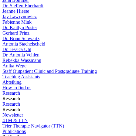
Jana Bommer
Dr. Steffen Eberhardt
Jeanne Hierse
Jay Lawrynowicz
Fabienne Mink
Dr. Kaitlyn Poster
Gerhard Prinz
Dr. Brian Schwartz
Antonia Stachelscheid
Dr. Jessica Uhl
Dr. Antonia Vehlen
Rebekka Wassmann
Anika Wege
Staff Outpatient Clinic and Postgraduate Training
Teaching Assistants
Abteilung
How to find us
Research
Research
Research
Research
Newsletter
4TM & TTN
Trier Therapie Navigator (TTN)
Publications