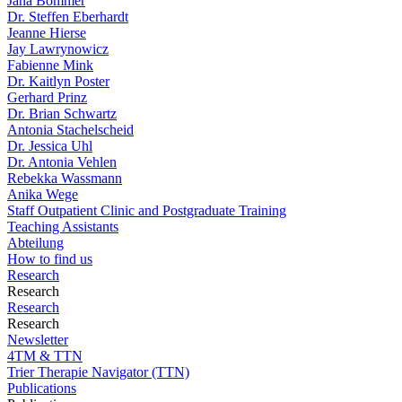
Jana Bommer
Dr. Steffen Eberhardt
Jeanne Hierse
Jay Lawrynowicz
Fabienne Mink
Dr. Kaitlyn Poster
Gerhard Prinz
Dr. Brian Schwartz
Antonia Stachelscheid
Dr. Jessica Uhl
Dr. Antonia Vehlen
Rebekka Wassmann
Anika Wege
Staff Outpatient Clinic and Postgraduate Training
Teaching Assistants
Abteilung
How to find us
Research
Research
Research
Research
Newsletter
4TM & TTN
Trier Therapie Navigator (TTN)
Publications