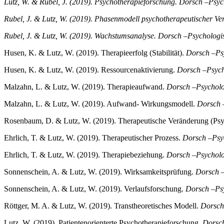
Lutz, W. & Rubel, J. (2019). Psychotherapieforschung. Dorsch –Psyc
Rubel, J. & Lutz, W. (2019). Phasenmodell psychotherapeutischer V
Rubel, J. & Lutz, W. (2019). Wachstumsanalyse. Dorsch –Psychologi
Husen, K. & Lutz, W. (2019). Therapieerfolg (Stabilität).
Dorsch –Ps
Husen, K. & Lutz, W. (2019). Ressourcenaktivierung.
Dorsch –Psych
Malzahn, L. & Lutz, W. (2019). Therapieaufwand.
Dorsch –Psycholo
Malzahn, L. & Lutz, W. (2019). Aufwand- Wirkungsmodell.
Dorsch 
Rosenbaum, D. & Lutz, W. (2019). Therapeutische Veränderung (Psy
Ehrlich, T. & Lutz, W. (2019). Therapeutischer Prozess.
Dorsch –Psy
Ehrlich, T. & Lutz, W. (2019). Therapiebeziehung.
Dorsch –Psycholo
Sonnenschein, A. & Lutz, W. (2019). Wirksamkeitsprüfung.
Dorsch –
Sonnenschein, A. & Lutz, W. (2019). Verlaufsforschung.
Dorsch –Ps
Röttger, M. A. & Lutz, W. (2019). Transtheoretisches Modell.
Dorsch
Lutz, W. (2019). Patientenorienterte Psychotherapieforschung.
Dorsch