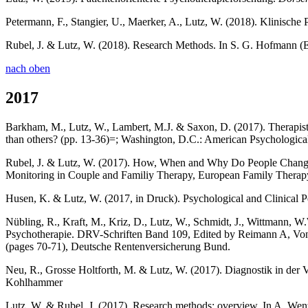
Petermann, F., Stangier, U., Maerker, A., Lutz, W. (2018). Klinische
Rubel, J. & Lutz, W. (2018). Research Methods. In S. G. Hofmann (E
nach oben
2017
Barkham, M., Lutz, W., Lambert, M.J. & Saxon, D. (2017). Therapist E
than others? (pp. 13-36)=; Washington, D.C.: American Psychological
Rubel, J. & Lutz, W. (2017). How, When and Why Do People Change 
Monitoring in Couple and Familiy Therapy, European Family Therapy
Husen, K. & Lutz, W. (2017, in Druck). Psychological and Clinical 
Nübling, R., Kraft, M., Kriz, D., Lutz, W., Schmidt, J., Wittmann, W
Psychotherapie. DRV-Schriften Band 109, Edited by Reimann A, Von d
(pages 70-71), Deutsche Rentenversicherung Bund.
Neu, R., Grosse Holtforth, M. & Lutz, W. (2017). Diagnostik in der Ver
Kohlhammer
Lutz, W. & Rubel, J. (2017). Research methods: overview. In A. Wen