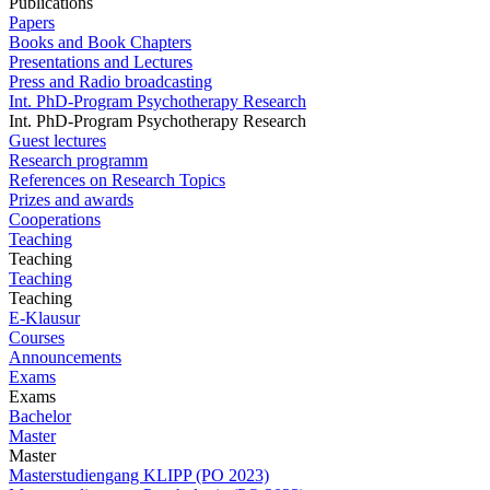
Publications
Papers
Books and Book Chapters
Presentations and Lectures
Press and Radio broadcasting
Int. PhD-Program Psychotherapy Research
Int. PhD-Program Psychotherapy Research
Guest lectures
Research programm
References on Research Topics
Prizes and awards
Cooperations
Teaching
Teaching
Teaching
Teaching
E-Klausur
Courses
Announcements
Exams
Exams
Bachelor
Master
Master
Masterstudiengang KLIPP (PO 2023)