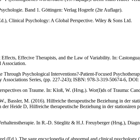
 Psychologie. Band 1. Göttingen: Verlag Hogrefe (2te Auflage).
d.), Clinical Psychology: A Global Perspective. Wiley & Sons Ltd.
ffects, Effecive Therapists, and the Law of Variability. In: Castongua
 Association.
Through Psychological Interventions?-Patient-Focused Psychotherapy
 Associations Series, (pp. 227-243); ISBN: 978-3-319-50674-6, DOI:
Perspectives on Traume. In: Kloß, W. (Hrsg.). Wor(I)ds of Trauma: Can
.W., Bassler, M. (2016). Hilfreiche therapeutische Beziehung in der st
er Heide D, Hilfreiche therapeutische Beziehung in der stationären p
haltenstherapie. In R.-D. Stieglitz & H.J. Freuyberger (Hrsg.), Diagnos
zel (Ed.), The sage encyclopedia of abnormal and clinical psycholog