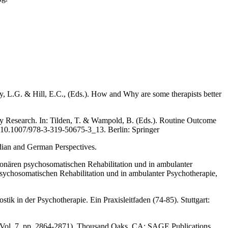
y, L.G. & Hill, E.C., (Eds.). How and Why are some therapists better
 Research. In: Tilden, T. & Wampold, B. (Eds.). Routine Outcome
 10.1007/978-3-319-50675-3_13. Berlin: Springer
dian and German Perspectives.
ationären psychosomatischen Rehabilitation und in ambulanter
sychosomatischen Rehabilitation und in ambulanter Psychotherapie,
tik in der Psychotherapie. Ein Praxisleitfaden (74-85). Stuttgart:
y (Vol. 7, pp. 2864-2871). Thousand Oaks, CA: SAGE Publications