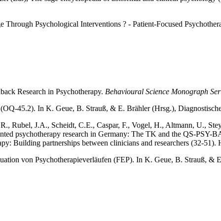
Through Psychological Interventions ? - Patient-Focused Psychothera
dback Research in Psychotherapy.
Behavioural Science Monograph Ser
(OQ-45.2). In K. Geue, B. Strauß, & E. Brähler (Hrsg.), Diagnostische
.R., Rubel, J.A., Scheidt, C.E., Caspar, F., Vogel, H., Altmann, U., 
iented psychotherapy research in Germany: The TK and the QS-PSY-BAY 
y: Building partnerships between clinicians and researchers (32-51). 
uation von Psychotherapieverläufen (FEP). In K. Geue, B. Strauß, & E.