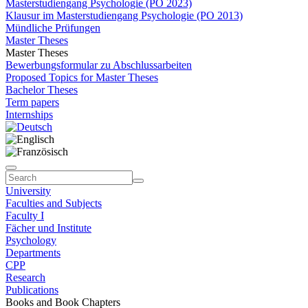
Masterstudiengang Psychologie (PO 2023)
Klausur im Masterstudiengang Psychologie (PO 2013)
Mündliche Prüfungen
Master Theses
Master Theses
Bewerbungsformular zu Abschlussarbeiten
Proposed Topics for Master Theses
Bachelor Theses
Term papers
Internships
University
Faculties and Subjects
Faculty I
Fächer und Institute
Psychology
Departments
CPP
Research
Publications
Books and Book Chapters