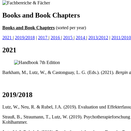
Books and Book Chapters
Books and Book Chapters
(sorted per year)
2021
|
2019/2018
|
2017
|
2016
|
2015
|
2014
|
2013/2012
|
2011/2010
2021
Barkham, M., Lutz, W., & Castonguay, L. G. (Eds.). (2021).
Bergin 
2019/2018
Lutz, W., Neu, R. & Rubel, J.A. (2019). Evaluation und Effekterfass
Strauß, B., Straumann, T., Lutz, W. (2019). Psychotherapieforschung
Kohlhammer.