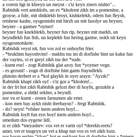
a vorem ligt in khreyn un meynt - s'iz keyn zisers nishto"...
Rabtshik vert antshlofn, un es *kholemt zikh im a pomenitse, a
groyse, a fule, mit shtiklekh broyt, kishkelekh, odern fun fleysh,
retshene kashe, oysgemisht mit hirzh un mit fasolye un beyner,
beyner - a gantser *oytser!
beyner fun knekhlekh, beyner fun rip, beyner mit markh, un
beyndlekh fun fish, un keplekh fun hering gantse, nokh nit keyn
oysgesmotskete.
Rabtshik veyst nit, fun vos zol er onhoybn frier.
- *brukhim hayoshvim! - makhn tsu im di dorfishe hint un kukn fun
der vaytns, vi er greyt zikh tsu der *sude.
- kumt esn! - zogt Rabtshik glat azoy fun *yoytser vegn.
- es gezunt! - zogn di dorfishe hint gants frayndlekh.
plutsim derhert er a *kol glaykh in oyer arayn: "Ayzik!"
Rabtshik khapt zikh oyf - s'iz gor a *kholem!...
in der fri hot zikh Rabtshik gelozt iber di hoyfn, gezukht a
pomenitse, a shtikl sekher, a beyndl.
nor vu er kumt - zenen farnumen ale erter.
- kon men bay aykh nisht iberbaysn? - fregt Rabtshik.
- do? neyn! *efsher inem andern hoyf...
Rabtshik loyft fun eyn hoyf inem andern hoyf...
umedum dos eygene lidl.
iz er zikh *meyashev: vos vet er vartn oyf *derekh-erets?
amer, vet er tsugeyn un vet a khap tun vos es vet zikh lozn.
nor baym ershtn "khap" hot er gekhapt fun di dorfishe hint a *miesn