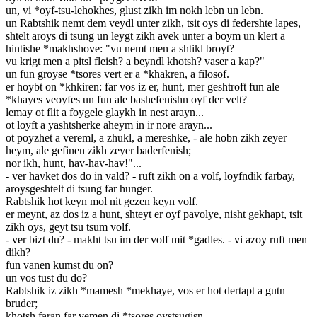
un, vi *oyf-tsu-lehokhes, glust zikh im nokh lebn un lebn.
un Rabtshik nemt dem veydl unter zikh, tsit oys di federshte lapes,
shtelt aroys di tsung un leygt zikh avek unter a boym un klert a
hintishe *makhshove: "vu nemt men a shtikl broyt?
vu krigt men a pitsl fleish? a beyndl khotsh? vaser a kap?"
un fun groyse *tsores vert er a *khakren, a filosof.
er hoybt on *khkiren: far vos iz er, hunt, mer geshtroft fun ale
*khayes veoyfes un fun ale bashefenishn oyf der velt?
lemay ot flit a foygele glaykh in nest arayn...
ot loyft a yashtsherke aheym in ir nore arayn...
ot poyzhet a vereml, a zhukl, a mereshke, - ale hobn zikh zeyer
heym, ale gefinen zikh zeyer baderfenish;
nor ikh, hunt, hav-hav-hav!"...
- ver havket dos do in vald? - ruft zikh on a volf, loyfndik farbay,
aroysgeshtelt di tsung far hunger.
Rabtshik hot keyn mol nit gezen keyn volf.
er meynt, az dos iz a hunt, shteyt er oyf pavolye, nisht gekhapt, tsit
zikh oys, geyt tsu tsum volf.
- ver bizt du? - makht tsu im der volf mit *gadles. - vi azoy ruft men
dikh?
fun vanen kumst du on?
un vos tust du do?
Rabtshik iz zikh *mamesh *mekhaye, vos er hot dertapt a gutn
bruder;
khotsh faran far vemen di *tsores oystsugisn.