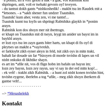
*a ponim, im a vorf geton a hak - a glik, vos Rabtshik kon
shpringen, anit, volt er tsehakt gevorn oyf tsveyen.
- du tantsst dokh gants *nishkoshedik! - makht tsu im Raudek mit a
*letsones. - a *sakh shener fun undzer Tsautsikn.
Tsautsik! kum aher, vestu zen, vi me tantst!...
Tsautsik kumt tsu loyfn un shpringt Rabtshikn glaykh in *ponim
arayn.
Rabtshik kon dos shoyn mer nit ibertrogn.
er khapt on Tsautsikn mit di tseyn, leygt im anider un bayst im in
baykhl arayn.
er lozt oys tsu im zayn gants biter harts, un khapt di fis oyf di
pleytses un makht a *vayivrekh.
er farkloybt zikh eyner aleyn in feld, tsit zikh oys in mitn trakt,
bahalt far dosade un far *bizoyen di morde tsvishn di lapes un vil
nisht onkukn di likhtike shayn.
es art im *afile nit, vos di flign hobn im bafaln un baysn im;
lozn zey baysn, lozn zey raysn, say vi say in der erd mitn kop!...
- ek velt! - trakht zikh Rabtshik. - a hunt zol nisht konen tsvishn hint,
tsvishn eygene, iberlebn a tog *afile, - meg zikh shoyn iberkern di
gantse velt!...
. . . . . . . . . . . . . . . . . . . . .
-->
*Mesushelekh
Kontakt