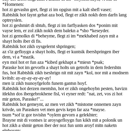
*Homenen:
hot zi gevashn gret, flegt zi im opgisn mit a kalt shefl vaser;
Rabtshik hot faynt gehat aza bod, flegt er zikh nokh dem darfn lang
optreyslen.
hot zi geshmirt di shtub, flegt zi im farflyasken dos *ponim mit
vayse lem, er zol zikh nokh dem balekn a *sho *keseyder.
hot zi gemolkn di *beheyme, flegt zi im *mekhabed zayn mit a
shayt holts iber di fis.
Rabtshik hot zikh oysgelernt shpringen;
az s'iz gefloygn a shayt holts, flegt er kuntsik ibershpringen iber
dem, vi a *mazik.
eyn mol hot er fun aza *kibed gekhapt a *miesn *psak;
Paraske hot im gevorfn a shayt holts un getrofn in dem federshtn
fus, hot Rabtshik zikh tseshrign nit mit zayn *kol, nor mit a modnem
kvitsh: ay-ay-ay-ay-ay-ay!
men iz zikh tsunoyfgelofn funem gantsn hoyf.
Rabtshik hot derzen mentshn, hot er zikh ongehoybn pesten, bavizn
itlekhn dos ibergebrokhene fisl, vi eyner redt: "nat, zet, vos zi hot
mir geton, Paraske!"...
Rabtshik hot gemeynt, az men vet zikh *mistome onnemen zayn
krivde, un Parasken vet men gevis kepn far aza *mayse.
tsum *sof iz gor tsvishn *oylem gevorn a gelekhter;
Brayne mit di vontses iz aroysgefloygn fun kikh mit a polonik un
hot zikh a shmir geton iber der noz fun untn aroyf mitn naketn
elnboygn: