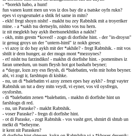
- *borekh habo, a hunt!
fun vanen kumt men un vos iz dos bay dir a tsatske oyfn rukn?
epes vi oysgesmalet a shtik fel same in mitn?
- ekh! fregt shoyn nisht! - makht tsu zey Rabtshik mit a troyeriker
mine. - a *sakh tsu dertseyln, nishto vos tsu hern.
iz nit meglekh bay aykh ibertsunekhtikn a nakht?
- okh, mitn grestn *koved! - zogn di dorfishe hint. - der "in-droysn"
iz genug groys un der "untern-himl" iz nokh greser.
- vi azoy iz do bay aykh mit der *akhile? - fregt Rabtshik. - mit vos
shtilt ir dem hunger, az der mogn mont *mezoynes?
- et! nisht tsu farzindikn! - makhn di dorfishe hint. - pomenitses iz
faran umedum, un tsum fleysh hot got bashafn beyner;
a *dayge, lozn zey esn fleysh, di *balebatim, veln mir hobn beyner.
abi, vi zogt ir, farshtupn di kishke.
- nu, un di *balebatim vi azoy zenen epes bay aykh? - fregt vayter
Rabtshik un tut a drey mitn veydl, vi eyner, vos vil oysfregn,
oysforshn.
- di *balebatim zenen *balebatim, - makhn di dorfishe hint un
farshlogn di red.
- nu, un Paraske? - makht Rabtshik.
- voser Paraske? - fregn di dorfishe hint.
- ot di Paraske, - zogt Rabtshik - vos vasht gret, shmirt di shtub un
melkt di *beheyme.
ir kent nit Parasken?
di dorfishe hint shteyen, kukn on Rabtshikn vi a *khoser-deyenik: