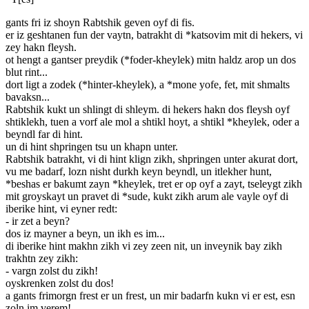
gants fri iz shoyn Rabtshik geven oyf di fis.
er iz geshtanen fun der vaytn, batrakht di *katsovim mit di hekers, vi
zey hakn fleysh.
ot hengt a gantser preydik (*foder-kheylek) mitn haldz arop un dos
blut rint...
dort ligt a zodek (*hinter-kheylek), a *mone yofe, fet, mit shmalts
bavaksn...
Rabtshik kukt un shlingt di shleym. di hekers hakn dos fleysh oyf
shtiklekh, tuen a vorf ale mol a shtikl hoyt, a shtikl *kheylek, oder a
beyndl far di hint.
un di hint shpringen tsu un khapn unter.
Rabtshik batrakht, vi di hint klign zikh, shpringen unter akurat dort,
vu me badarf, lozn nisht durkh keyn beyndl, un itlekher hunt,
*beshas er bakumt zayn *kheylek, tret er op oyf a zayt, tseleygt zikh
mit groyskayt un pravet di *sude, kukt zikh arum ale vayle oyf di
iberike hint, vi eyner redt:
- ir zet a beyn?
dos iz mayner a beyn, un ikh es im...
di iberike hint makhn zikh vi zey zeen nit, un inveynik bay zikh
trakhtn zey zikh:
- vargn zolst du zikh!
oyskrenken zolst du dos!
a gants frimorgn frest er un frest, un mir badarfn kukn vi er est, esn
zoln im verem!...