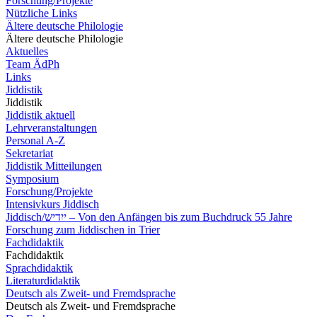
Forschung/Projekte
Nützliche Links
Ältere deutsche Philologie
Ältere deutsche Philologie
Aktuelles
Team ÄdPh
Links
Jiddistik
Jiddistik
Jiddistik aktuell
Lehrveranstaltungen
Personal A-Z
Sekretariat
Jiddistik Mitteilungen
Symposium
Forschung/Projekte
Intensivkurs Jiddisch
Jiddisch/ייִדיש – Von den Anfängen bis zum Buchdruck 55 Jahre
Forschung zum Jiddischen in Trier
Fachdidaktik
Fachdidaktik
Sprachdidaktik
Literaturdidaktik
Deutsch als Zweit- und Fremdsprache
Deutsch als Zweit- und Fremdsprache