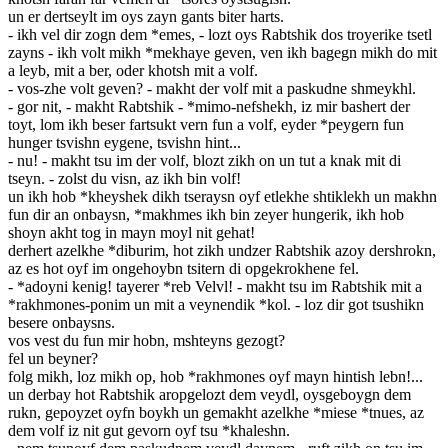
un er dertseylt im oys zayn gants biter harts.
- ikh vel dir zogn dem *emes, - lozt oys Rabtshik dos troyerike tsetl
zayns - ikh volt mikh *mekhaye geven, ven ikh bagegn mikh do mit
a leyb, mit a ber, oder khotsh mit a volf.
- vos-zhe volt geven? - makht der volf mit a paskudne shmeykhl.
- gor nit, - makht Rabtshik - *mimo-nefshekh, iz mir bashert der
toyt, lom ikh beser fartsukt vern fun a volf, eyder *peygern fun
hunger tsvishn eygene, tsvishn hint...
- nu! - makht tsu im der volf, blozt zikh on un tut a knak mit di
tseyn. - zolst du visn, az ikh bin volf!
un ikh hob *kheyshek dikh tseraysn oyf etlekhe shtiklekh un makhn
fun dir an onbaysn, *makhmes ikh bin zeyer hungerik, ikh hob
shoyn akht tog in mayn moyl nit gehat!
derhert azelkhe *diburim, hot zikh undzer Rabtshik azoy dershrokn,
az es hot oyf im ongehoybn tsitern di opgekrokhene fel.
- *adoyni kenig! tayerer *reb Velvl! - makht tsu im Rabtshik mit a
*rakhmones-ponim un mit a veynendik *kol. - loz dir got tsushikn
besere onbaysns.
vos vest du fun mir hobn, mshteyns gezogt?
fel un beyner?
folg mikh, loz mikh op, hob *rakhmones oyf mayn hintish lebn!...
un derbay hot Rabtshik aropgelozt dem veydl, oysgeboygn dem
rukn, gepoyzet oyfn boykh un gemakht azelkhe *miese *tnues, az
dem volf iz nit gut gevorn oyf tsu *khaleshn.