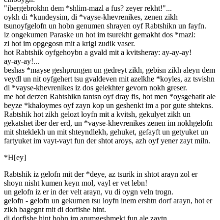
"ibergebrokhn dem *shlim-mazl a fus? zeyer rekht!"...
oykh di *kundeysim, di *vayse-khevrenikes, zenen zikh
tsunoyfgelofn un hobn genumen shrayen oyf Rabtshikn un fayfn.
iz ongekumen Paraske un hot im tsurekht gemakht dos *mazl:
zi hot im opgegosn mit a krigl zudik vaser.
hot Rabtshik oyfgehoybn a gvald mit a kvitsheray: ay-ay-ay!
ay-ay-ay!...
beshas *mayse geshprungen un gedreyt zikh, gebisn zikh aleyn dem
veydl un nit oyfgehert tsu gvaldeven mit azelkhe *koyles, az tsvishn
di *vayse-khevrenikes iz dos gelekhter gevorn nokh greser.
me hot derzen Rabtshikn tantsn oyf dray fis, hot men *oysgebatlt ale
beyze *khaloymes oyf zayn kop un geshenkt im a por gute shtekns.
Rabtshik hot zikh gelozt loyfn mit a kvitsh, gekulyet zikh un
gekatshet iber der erd, un *vayse-khevrenikes zenen im nokhgelofn
mit shteklekh un mit shteyndlekh, gehuket, gefayft un getyuket un
fartyuket im vayt-vayt fun der shtot aroys, azh oyf yener zayt miln.
*H[ey]
Rabtshik iz gelofn mit der *deye, az tsurik in shtot arayn zol er
shoyn nisht kumen keyn mol, vayl er vet lebn!
un gelofn iz er in der velt arayn, vu di oygn veln trogn.
gelofn - gelofn un gekumen tsu loyfn inem ershtn dorf arayn, hot er
zikh bagegnt mit di dorfishe hint.
di dorfishe hint hobn im arumgeshmekt fun ale zaytn.