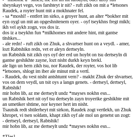
sheynkayt vegn, vos farshteyt ir nit? - ruft zikh on mit a *letsones
Raudek, a royter hunt mit a mokhnater fel.
- sa *moshl! - entfert im sirko, a groyer hunt, an alter *bokher mit
eyn oygl un mit an opgeshnitenem oyer. - oyf tseykhns fregt mikh;
ikh vel aykh zogn, vos dos iz.
dos iz a tseykhn fun *milkhomes mit andere hint, mit gantse
titshkes...
- ale redn! - ruft zikh on Zhuk, a shvartser hunt on a veydl. - amer,
lozt Rabtshikn redn, vet er aleyn dertseyln.
un Rabtshik tsit zikh oys oyf der erd un hoybt on tsu dertseyln di
gantse geshikhte zayne, lozt nisht durkh keyn brekl.
ale lign un hern zikh tsu, nor Raudek, der royter, vos hot lib
*letsones, shlogt im iber ale minut mit a vertl.
- Raudek, du vest nisht antshtumt vern? - makht Zhuk der shvartser,
vos on dem veydl, un tsit oys a langn genets. - dertseyl, dertseyl,
Rabtshik!
mir hobn lib, az me dertseylt undz *mayses nokhn esn...
un Rabtshik hert nit oyf tsu dertseyln zayn troyerike geshikhte mit
an umetiker shtime, nor keyner hert im nisht.
Tsautsik redt shtilerheyt mit sirkon, Raudek zogt vertlekh, un Zhuk
khropet, vi tsen soldatn, khapt zikh oyf ale mol un genetst un zogt:
- dertseyl, dertseyl, Rabtshik!
mir hobn lib, az me dertseylt undz *mayses nokhn esn...
*T[es]