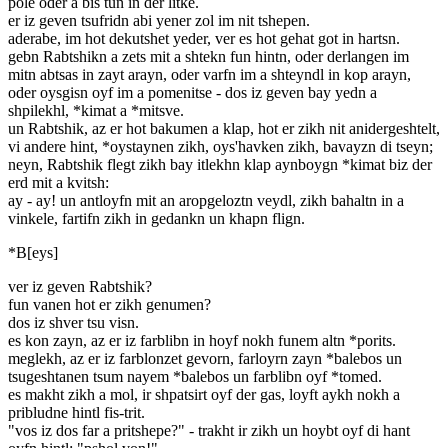
pole oder a bis tun in der litke.
er iz geven tsufridn abi yener zol im nit tshepen.
aderabe, im hot dekutshet yeder, ver es hot gehat got in hartsn.
gebn Rabtshikn a zets mit a shtekn fun hintn, oder derlangen im
mitn abtsas in zayt arayn, oder varfn im a shteyndl in kop arayn,
oder oysgisn oyf im a pomenitse - dos iz geven bay yedn a
shpilekhl, *kimat a *mitsve.
un Rabtshik, az er hot bakumen a klap, hot er zikh nit anidergeshtelt,
vi andere hint, *oystaynen zikh, oys'havken zikh, bavayzn di tseyn;
neyn, Rabtshik flegt zikh bay itlekhn klap aynboygn *kimat biz der
erd mit a kvitsh:
ay - ay! un antloyfn mit an aropgeloztn veydl, zikh bahaltn in a
vinkele, fartifn zikh in gedankn un khapn flign.
*B[eys]
ver iz geven Rabtshik?
fun vanen hot er zikh genumen?
dos iz shver tsu visn.
es kon zayn, az er iz farblibn in hoyf nokh funem altn *porits.
meglekh, az er iz farblonzet gevorn, farloyrn zayn *balebos un
tsugeshtanen tsum nayem *balebos un farblibn oyf *tomed.
es makht zikh a mol, ir shpatsirt oyf der gas, loyft aykh nokh a
pribludne hintl fis-trit.
"vos iz dos far a pritshepe?" - trakht ir zikh un hoybt oyf di hant