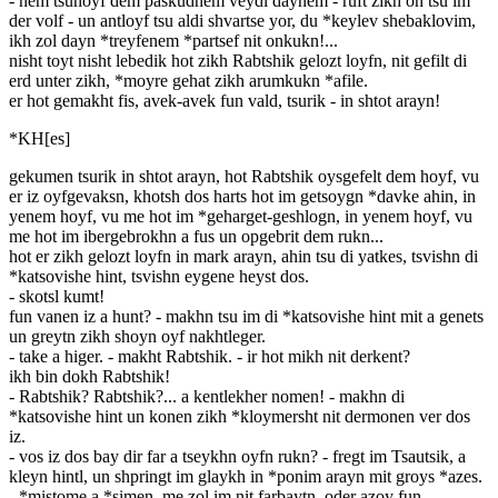
- nem tsunoyf dem paskudnem veydl daynem - ruft zikh on tsu im
der volf - un antloyf tsu aldi shvartse yor, du *keylev shebaklovim,
ikh zol dayn *treyfenem *partsef nit onkukn!...
nisht toyt nisht lebedik hot zikh Rabtshik gelozt loyfn, nit gefilt di
erd unter zikh, *moyre gehat zikh arumkukn *afile.
er hot gemakht fis, avek-avek fun vald, tsurik - in shtot arayn!
*KH[es]
gekumen tsurik in shtot arayn, hot Rabtshik oysgefelt dem hoyf, vu
er iz oyfgevaksn, khotsh dos harts hot im getsoygn *davke ahin, in
yenem hoyf, vu me hot im *geharget-geshlogn, in yenem hoyf, vu
me hot im ibergebrokhn a fus un opgebrit dem rukn...
hot er zikh gelozt loyfn in mark arayn, ahin tsu di yatkes, tsvishn di
*katsovishe hint, tsvishn eygene heyst dos.
- skotsl kumt!
fun vanen iz a hunt? - makhn tsu im di *katsovishe hint mit a genets
un greytn zikh shoyn oyf nakhtleger.
- take a higer. - makht Rabtshik. - ir hot mikh nit derkent?
ikh bin dokh Rabtshik!
- Rabtshik? Rabtshik?... a kentlekher nomen! - makhn di
*katsovishe hint un konen zikh *kloymersht nit dermonen ver dos
iz.
- vos iz dos bay dir far a tseykhn oyfn rukn? - fregt im Tsautsik, a
kleyn hintl, un shpringt im glaykh in *ponim arayn mit groys *azes.
- *mistome a *simen, me zol im nit farbaytn, oder azoy fun