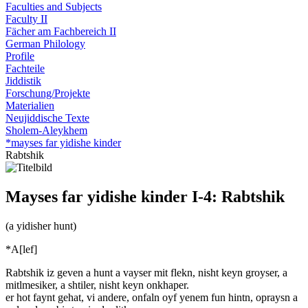
Faculties and Subjects
Faculty II
Fächer am Fachbereich II
German Philology
Profile
Fachteile
Jiddistik
Forschung/Projekte
Materialien
Neujiddische Texte
Sholem-Aleykhem
*mayses far yidishe kinder
Rabtshik
Mayses far yidishe kinder I-4: Rabtshik
(a yidisher hunt)
*A[lef]
Rabtshik iz geven a hunt a vayser mit flekn, nisht keyn groyser, a
mitlmesiker, a shtiler, nisht keyn onkhaper.
er hot faynt gehat, vi andere, onfaln oyf yenem fun hintn, opraysn a