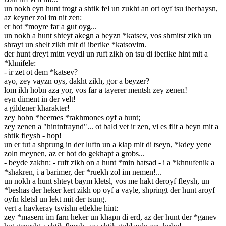
un nokh eyn hunt trogt a shtik fel un zukht an ort oyf tsu iberbaysn,
az keyner zol im nit zen:
er hot *moyre far a gut oyg...
un nokh a hunt shteyt akegn a beyzn *katsev, vos shmitst zikh un
shrayt un shelt zikh mit di iberike *katsovim.
der hunt dreyt mitn veydl un ruft zikh on tsu di iberike hint mit a
*khnifele:
- ir zet ot dem *katsev?
ayo, zey vayzn oys, dakht zikh, gor a beyzer?
lom ikh hobn aza yor, vos far a tayerer mentsh zey zenen!
eyn diment in der velt!
a gildener kharakter!
zey hobn *beemes *rakhmones oyf a hunt;
zey zenen a "hintnfraynd"... ot bald vet ir zen, vi es flit a beyn mit a
shtik fleysh - hop!
un er tut a shprung in der luftn un a klap mit di tseyn, *kdey yene
zoln meynen, az er hot do gekhapt a grobs...
- beyde zakhn: - ruft zikh on a hunt *min hatsad - i a *khnufenik a
*shakren, i a barimer, der *ruekh zol im nemen!...
un nokh a hunt shteyt baym kletsl, vos me hakt deroyf fleysh, un
*beshas der heker kert zikh op oyf a vayle, shpringt der hunt aroyf
oyfn kletsl un lekt mit der tsung.
vert a havkeray tsvishn etlekhe hint:
zey *masern im farn heker un khapn di erd, az der hunt der *ganev