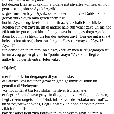
hot derzen Brayne di kekhin, a yidene mit shvartse vontses, un hot
gemakht a geshrey: Ayzik! Ayzik!
iz gekumen tsu loyfn Ayzik, same in der minut, vos Rabtshik hot
gevolt durkhloyfn mitn gendzenem fisl;
hot im Ayzik tsugekvetsht mit der tir azoy, az halb Rabtshik iz
geblibn fun eyn zayt tir, un di andere halb fun yener zayt, un me hot
zikh mit im gut opgerekhnt: fun eyn zayt hot im geshlogn Ayzik
ibern kop mit a shtekn, un fun der anderer zayt - Brayne mit a shayt
holts un hot nit oyfgehert tsu shrayen *beshas *mayse: "Ayzik!
Ayzik!"
fun demolt on iz im farblibn a *zeykher: az men iz tsugegangen tsu
im un a zog geton glaykh in *ponim arayn "Ayzik!" - flegt er
antloyfn vu der shvartser fefer vakst.
*D[aled]
mer fun ale iz im dergangen di yorn Paraske;
di Paraske, vos hot undz gevashn gret, geshmirt di shtub un
gemolkn di *beheyme.
vos hot zi gehat tsu Rabtshikn - iz shver tsu farshteyn;
er flegt ir *tomed zayn groys in di oygn, un ven zi flegt im derzen,
flegt zi vern ongetsundn: "shob tubi khvoroba, sobaka nevirna!"...
un vi *oyf-tsu-lehokhes, flegt Rabtshik lib hobn *davke plonten
zikh ir far di fis.
bay der arbet flegt zikh Paraske in im *noykem zayn, vi mir in