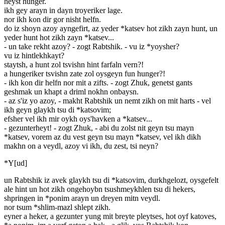
heyst hunger.
ikh gey arayn in dayn troyeriker lage.
nor ikh kon dir gor nisht helfn.
do iz shoyn azoy ayngefirt, az yeder *katsev hot zikh zayn hunt, un
yeder hunt hot zikh zayn *katsev...
- un take rekht azoy? - zogt Rabtshik. - vu iz *yoysher?
vu iz hintlekhkayt?
staytsh, a hunt zol tsvishn hint farfaln vern?!
a hungeriker tsvishn zate zol oysgeyn fun hunger?!
- ikh kon dir helfn nor mit a zifts. - zogt Zhuk, genetst gants
geshmak un khapt a driml nokhn onbaysn.
- az s'iz yo azoy, - makht Rabtshik un nemt zikh on mit harts - vel
ikh geyn glaykh tsu di *katsovim;
efsher vel ikh mir oykh oys'havken a *katsev...
- gezunterheyt! - zogt Zhuk, - abi du zolst nit geyn tsu mayn
*katsev, vorem az du vest geyn tsu mayn *katsev, vel ikh dikh
makhn on a veydl, azoy vi ikh, du zest, tsi neyn?
*Y[ud]
un Rabtshik iz avek glaykh tsu di *katsovim, durkhgelozt, oysgefelt
ale hint un hot zikh ongehoybn tsushmeykhlen tsu di hekers,
shpringen in *ponim arayn un dreyen mitn veydl.
nor tsum *shlim-mazl shlept zikh.
eyner a heker, a gezunter yung mit breyte pleytses, hot oyf katoves,