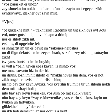
"vos parasket er undz?"
zey shmekn im nokh a mol arum fun ale zaytn un tsegeyen zikh
eyntsikvayz, itlekher oyf zayn mist.
*V[ov]
"ot gliklekhe hint!" - trakht zikh Rabtshik un tsit zikh oys oyf gots
erd, unter gots himl, un vil khapn a driml;
nor es shloft zikh nit.
ershtns, di opgebrite fel;
es shmartst im un es bayst im *sakones-nefoshes!
un di flign dekutshen im zeyer shtark, s'iz fun zey nisht optsutraybn
zikh!
tsveytns, burtshet im in boykh;
er volt a *baln geven epes kayen, iz nishto vos;
me muz tsuvartn biz in der fri.
un dritns, lozn im nit shlofn di *makhshoves fun dem, vos er hot
zikh ongehert tsvishn di dorfishe hint;
nishto bay zey keyn Ayziks, vos kvetshn tsu mit a tir un shlogn nokh
dem mit a shayt holts;
nito bay zey keyn Paraskes, vos gisn op mit zudik vaser;
nito bay zey keyn *vayse-khevrenikes, vos varfn shtekns, fayfn un
tyuken un fartyuken.
gliklekhe hint oyf der velt!
un ikh hob gemeynt, az nor dort iz a velt!