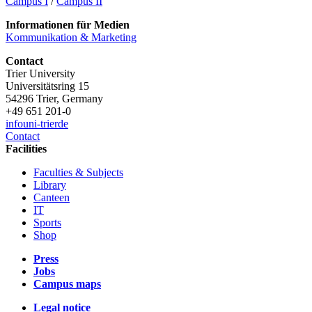
Campus I
/
Campus II
Informationen für Medien
Kommunikation & Marketing
Contact
Trier University
Universitätsring 15
54296 Trier, Germany
+49 651 201-0
info
uni-trier
de
Contact
Facilities
Faculties & Subjects
Library
Canteen
IT
Sports
Shop
Press
Jobs
Campus maps
Legal notice