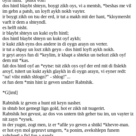
oyfn hintl: "pshol von!"
dos hintl blaybt shteyn, boygt zikh oys, vi a mentsh, *beshas me vil
im gebn a patsh, un loyft aykh nokh vayter.
ir boygt zikh on tsu der erd, ir tut a makh mit der hant, *kloymersht
varft ir dem a shteyndl.
es helft nisht.
ir blaybt shteyn un kukt oyfn hintl;
dos hintl blaybt shteyn un kukt oyf aykh;
ir kukt zikh eyns dos andere in di oygn arayn on verter.
ir tut a shpay un lozt zikh geyn - dos hintl loyft aykh nokh.
ir geyt aroys fun di *keylim, ir khapt a shtekn un tselozt zikh oyf
dem mit *kas.
falt dos hintl oyf an *eytse: tsit zikh oys oyf der erd mit di fislekh
aroyf, tsitert un kukt aykh glaykh in di oygn arayn, vi eyner redt:
"na! vilst mikh shlogn?" - shlog!"...
ot fun dem *min hint iz geven undzer Rabtshik.
*G[iml]
Rabtshik iz geven a hunt nit keyn nasher.
in shtub hot gemegt lign gold, hot er zikh nit tsugerirt.
Rabtshik hot gevust, az dos vos untern tish geher tsu im, un vayter iz
nit zayn *eysek.
in der yugnt, zogt men, iz er *afile yo geven a shtikl *khevre-man.
er hot eyn mol gepruvt umgern, *a ponim, avekshlepn funem
zaltsbretl a fisl fun a gandz.