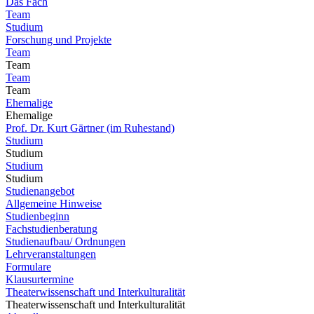
Das Fach
Team
Studium
Forschung und Projekte
Team
Team
Team
Team
Ehemalige
Ehemalige
Prof. Dr. Kurt Gärtner (im Ruhestand)
Studium
Studium
Studium
Studium
Studienangebot
Allgemeine Hinweise
Studienbeginn
Fachstudienberatung
Studienaufbau/ Ordnungen
Lehrveranstaltungen
Formulare
Klausurtermine
Theaterwissenschaft und Interkulturalität
Theaterwissenschaft und Interkulturalität