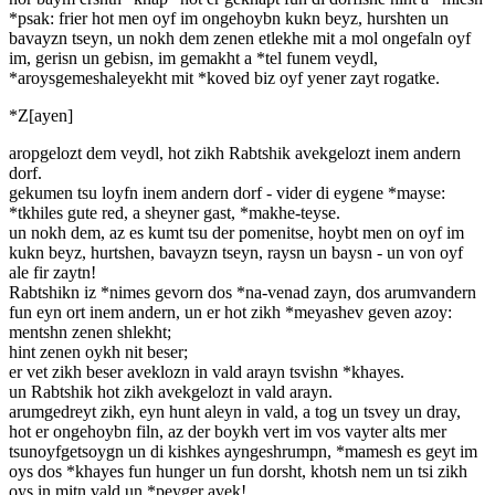
*psak: frier hot men oyf im ongehoybn kukn beyz, hurshten un
bavayzn tseyn, un nokh dem zenen etlekhe mit a mol ongefaln oyf
im, gerisn un gebisn, im gemakht a *tel funem veydl,
*aroysgemeshaleyekht mit *koved biz oyf yener zayt rogatke.
*Z[ayen]
aropgelozt dem veydl, hot zikh Rabtshik avekgelozt inem andern
dorf.
gekumen tsu loyfn inem andern dorf - vider di eygene *mayse:
*tkhiles gute red, a sheyner gast, *makhe-teyse.
un nokh dem, az es kumt tsu der pomenitse, hoybt men on oyf im
kukn beyz, hurtshen, bavayzn tseyn, raysn un baysn - un von oyf
ale fir zaytn!
Rabtshikn iz *nimes gevorn dos *na-venad zayn, dos arumvandern
fun eyn ort inem andern, un er hot zikh *meyashev geven azoy:
mentshn zenen shlekht;
hint zenen oykh nit beser;
er vet zikh beser aveklozn in vald arayn tsvishn *khayes.
un Rabtshik hot zikh avekgelozt in vald arayn.
arumgedreyt zikh, eyn hunt aleyn in vald, a tog un tsvey un dray,
hot er ongehoybn filn, az der boykh vert im vos vayter alts mer
tsunoyfgetsoygn un di kishkes ayngeshrumpn, *mamesh es geyt im
oys dos *khayes fun hunger un fun dorsht, khotsh nem un tsi zikh
oys in mitn vald un *peyger avek!