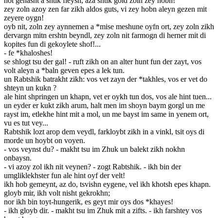
hot genasht a shtik fleysh, aza shtik gold zoln zey hobn!
zey zoln azoy zen far zikh aldos guts, vi zey hobn aleyn gezen mit
zeyere oygn!
oyb nit, zoln zey aynnemen a *mise meshune oyfn ort, zey zoln zikh
dervargn mitn ershtn beyndl, zey zoln nit farmogn di herner mit di
kopites fun di gekoylete shof!...
- fe *khaloshes!
se shlogt tsu der gal! - ruft zikh on an alter hunt fun der zayt, vos
volt aleyn a *baln geven epes a lek tun.
un Rabtshik batrakht zikh: vos vet zayn der *takhles, vos er vet do
shteyn un kukn ?
ale hint shpringen un khapn, vet er oykh tun dos, vos ale hint tuen...
un eyder er kukt zikh arum, halt men im shoyn baym gorgl un me
rayst im, etlekhe hint mit a mol, un me bayst im same in yenem ort,
vu es tut vey...
Rabtshik lozt arop dem veydl, farkloybt zikh in a vinkl, tsit oys di
morde un hoybt on voyen.
- vos veynst du? - makht tsu im Zhuk un balekt zikh nokhn
onbaysn.
- vi azoy zol ikh nit veynen? - zogt Rabtshik. - ikh bin der
umgliklekhster fun ale hint oyf der velt!
ikh hob gemeynt, az do, tsvishn eygene, vel ikh khotsh epes khapn.
gloyb mir, ikh volt nisht gekrokhn;
nor ikh bin toyt-hungerik, es geyt mir oys dos *khayes!
- ikh gloyb dir. - makht tsu im Zhuk mit a zifts. - ikh farshtey vos