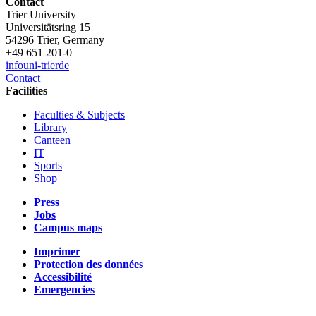
Contact
Trier University
Universitätsring 15
54296 Trier, Germany
+49 651 201-0
info
uni-trier
de
Contact
Facilities
Faculties & Subjects
Library
Canteen
IT
Sports
Shop
Press
Jobs
Campus maps
Imprimer
Protection des données
Accessibilité
Emergencies