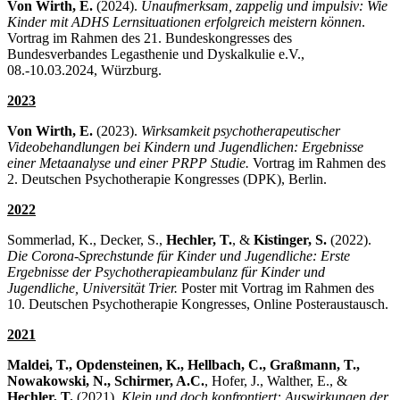
Von Wirth, E.
(2024).
Unaufmerksam, zappelig und impulsiv: Wie
Kinder mit ADHS Lernsituationen erfolgreich meistern können
.
Vortrag im Rahmen des 21. Bundeskongresses des
Bundesverbandes Legasthenie und Dyskalkulie e.V.,
08.-10.03.2024, Würzburg.
2023
Von Wirth, E.
(2023).
Wirksamkeit psychotherapeutischer
Videobehandlungen bei Kindern und Jugendlichen: Ergebnisse
einer Metaanalyse und einer PRPP Studie.
Vortrag im Rahmen des
2. Deutschen Psychotherapie Kongresses (DPK), Berlin.
2022
Sommerlad, K., Decker, S.,
Hechler, T.
, &
Kistinger, S.
(2022).
Die Corona-Sprechstunde für Kinder und Jugendliche: Erste
Ergebnisse der Psychotherapieambulanz für Kinder und
Jugendliche, Universität Trier.
Poster mit Vortrag im Rahmen des
10. Deutschen Psychotherapie Kongresses, Online Posteraustausch.
2021
Maldei, T., Opdensteinen, K., Hellbach, C., Graßmann, T.,
Nowakowski, N., Schirmer, A.C.
, Hofer, J., Walther, E., &
Hechler, T.
(2021).
Klein und doch konfrontiert: Auswirkungen der