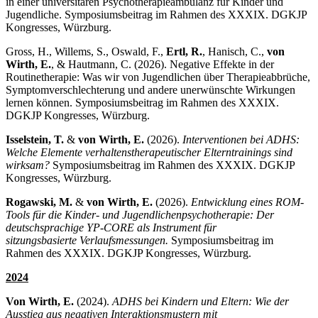
in einer universitären Psychotherapieambulanz für Kinder und
Jugendliche. Symposiumsbeitrag im Rahmen des XXXIX. DGKJP
Kongresses, Würzburg.
Gross, H., Willems, S., Oswald, F.,
Ertl, R.
, Hanisch, C.,
von
Wirth, E.
, & Hautmann, C. (2026). Negative Effekte in der
Routinetherapie: Was wir von Jugendlichen über Therapieabbrüche,
Symptomverschlechterung und andere unerwünschte Wirkungen
lernen können. Symposiumsbeitrag im Rahmen des XXXIX.
DGKJP Kongresses, Würzburg.
Isselstein, T.
&
von Wirth, E.
(2026).
Interventionen bei ADHS:
Welche Elemente verhaltenstherapeutischer Elterntrainings sind
wirksam?
Symposiumsbeitrag im Rahmen des XXXIX. DGKJP
Kongresses, Würzburg.
Rogawski, M.
&
von Wirth, E.
(2026).
Entwicklung eines ROM-
Tools für die Kinder- und Jugendlichenpsychotherapie: Der
deutschsprachige YP-CORE als Instrument für
sitzungsbasierte Verlaufsmessungen.
Symposiumsbeitrag im
Rahmen des XXXIX. DGKJP Kongresses, Würzburg.
2024
Von Wirth, E.
(2024).
ADHS bei Kindern und Eltern: Wie der
Ausstieg aus negativen Interaktionsmustern mit