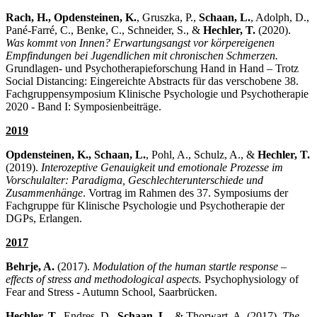
Rach, H., Opdensteinen, K.
, Gruszka, P.,
Schaan, L.
, Adolph, D.,
Pané-Farré, C., Benke, C., Schneider, S., &
Hechler, T.
(2020).
Was kommt von Innen? Erwartungsangst vor körpereigenen
Empfindungen bei Jugendlichen mit chronischen Schmerzen.
Grundlagen- und Psychotherapieforschung Hand in Hand – Trotz
Social Distancing: Eingereichte Abstracts für das verschobene 38.
Fachgruppensymposium Klinische Psychologie und Psychotherapie
2020 - Band I: Symposienbeiträge.
2019
Opdensteinen, K., Schaan, L.
, Pohl, A., Schulz, A., &
Hechler, T.
(2019).
Interozeptive Genauigkeit und emotionale Prozesse im
Vorschulalter: Paradigma, Geschlechterunterschiede und
Zusammenhänge
. Vortrag im Rahmen des 37. Symposiums der
Fachgruppe für Klinische Psychologie und Psychotherapie der
DGPs, Erlangen.
2017
Behrje, A.
(2017).
Modulation of the human startle response –
effects of stress and methodological aspects.
Psychophysiology of
Fear and Stress - Autumn School, Saarbrücken.
Hechler, T.
, Endres, D.,
Schaan, L.
, & Thorwart, A. (2017).
The