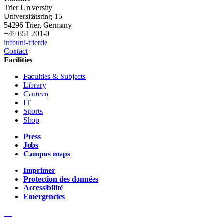
Trier University
Universitätsring 15
54296 Trier, Germany
+49 651 201-0
info
uni-trier
de
Contact
Facilities
Faculties & Subjects
Library
Canteen
IT
Sports
Shop
Press
Jobs
Campus maps
Imprimer
Protection des données
Accessibilité
Emergencies