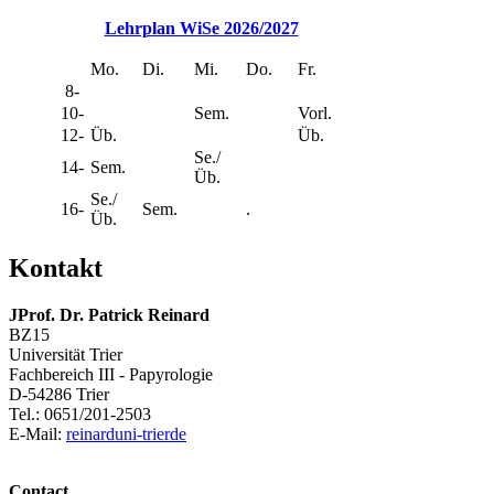
Lehrplan WiSe 2026/2027
Mo.
Di.
Mi.
Do.
Fr.
8-
10-
Sem.
Vorl.
12-
Üb.
Üb.
Se./
14-
Sem.
Üb.
Se./
16-
Sem.
.
Üb.
Kontakt
JProf. Dr. Patrick Reinard
BZ15
Universität Trier
Fachbereich III - Papyrologie
D-54286 Trier
Tel.: 0651/201-2503
E-Mail:
reinard
uni-trier
de
Contact