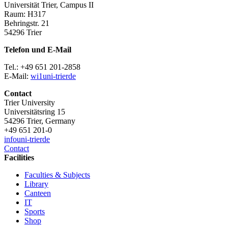
Universität Trier, Campus II
Raum: H317
Behringstr. 21
54296 Trier
Telefon und E-Mail
Tel.: +49 651 201-2858
E-Mail:
wi1
uni-trier
de
Contact
Trier University
Universitätsring 15
54296 Trier, Germany
+49 651 201-0
info
uni-trier
de
Contact
Facilities
Faculties & Subjects
Library
Canteen
IT
Sports
Shop