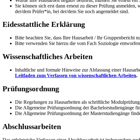
Wurde Ihre Hausarbeit negativ beurteilt, müssen Sie erneut ei
Sie können sich erst dann erneut zu dieser Prüfung anmelden, w
der/dem Prüfer*in, bei der/dem Sie noch angemeldet sind.
Eidesstattliche Erklärung
Bitte beachten Sie, dass Ihre Hausarbeit / Ihr Gruppenbericht 
Bitte verwenden Sie hierzu die vom Fach Soziologie entworfe
Wissenschaftliches Arbeiten
Inhaltliche und formale Hinweise zur Abfassung einer Hausarbe
Leitfaden zum Verfassen von wissenschaftlichen Arbeiten
.
Prüfungsordnung
Die Regelungen zu Hausarbeiten als schriftliche Modulprüfung
Die Allgemeine Prüfungsordnung der Bachelorstudiengänge fi
Die Allgemeine Prüfungsordnung der Masterstudiengänge find
Abschlussarbeiten
Das erfolgreiche Verfassen einer Abschlussarbeit ist insbesondere auc