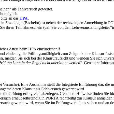
einen“ als Fehlversuch gewertet.
ht möglich.
bitte an das
HPA
.
en in Soziologie (Bachelor) ist neben der rechtzeitigen Anmeldung in 
ie ihren Teilnahmeschein (den Sie von den Lehrveranstaltungsleiter*in
liches Attest beim HPA einzureichen!!
nd eindeutig die Prüfungsunfähigkeit zum Zeitpunkt der Klausur festst
n, melden Sie sich bei der Klausuraufsicht und wenden Sie sich unverzü
Prüfung kann in der Regel nicht anerkannt werden
“. Genauere Informat
 Versuche). Eine Aushahme stellt die Integrierte Einführung dar, die 
 angemeldeten Klausur als Fehlversuch gewertet wird.
um die Prüfung erfolgreich abzulegen. Genauere Hinweise finden Sie hi
sversuch erneut selbständig in PORTA rechtzeitig zur Klausur anmelde
ersuch gewertet wird, wenn Sie im Prüfungsverhältnis stehen und an der 