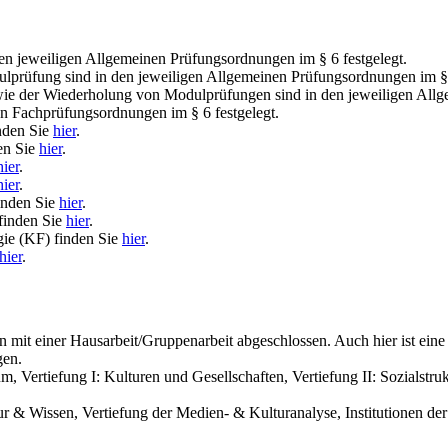
n jeweiligen Allgemeinen Prüfungsordnungen im § 6 festgelegt.
ulprüfung sind in den jeweiligen Allgemeinen Prüfungsordnungen im § 
ie der Wiederholung von Modulprüfungen sind in den jeweiligen Allge
n Fachprüfungsordnungen im § 6 festgelegt.
nden Sie
hier
.
en Sie
hier
.
hier
.
hier
.
inden Sie
hier
.
finden Sie
hier
.
ie (KF) finden Sie
hier
.
hier
.
mit einer Hausarbeit/Gruppenarbeit abgeschlossen. Auch hier ist eine
gen.
, Vertiefung I: Kulturen und Gesellschaften, Vertiefung II: Sozialstr
r & Wissen, Vertiefung der Medien- & Kulturanalyse, Institutionen der