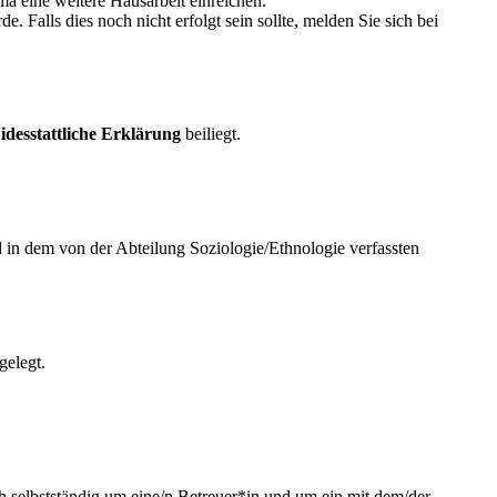
a eine weitere Hausarbeit einreichen.
Falls dies noch nicht erfolgt sein sollte, melden Sie sich bei
idesstattliche Erklärung
beiliegt.
d in dem von der Abteilung Soziologie/Ethnologie verfassten
gelegt.
ich selbstständig um eine/n Betreuer*in und um ein mit dem/der