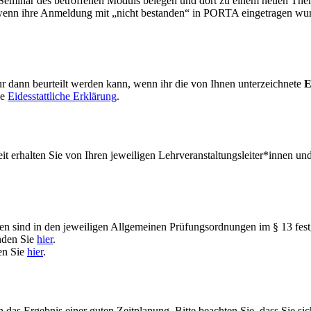
n Seminar des betroffenen Moduls belegen und dort zu einem neuen Them
enn ihre Anmeldung mit „nicht bestanden“ in PORTA eingetragen wurde. 
nur dann beurteilt werden kann, wenn ihr die von Ihnen unterzeichnete
E
ne
Eidesstattliche Erklärung
.
it erhalten Sie von Ihren jeweiligen Lehrveranstaltungsleiter*innen un
en sind in den jeweiligen Allgemeinen Prüfungsordnungen im § 13 fest
nden Sie
hier
.
en Sie
hier
.
h das Ergebnis einer guten Zeitplanung. Bitte beachten Sie, dass Sie s