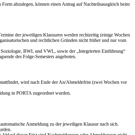
n Form abzulegen, können einen Antrag auf Nachteilsausgleich beim
 Termine der jeweiligen Klausuren werden rechtzeitig (einige Wochen
ganisatorischen und rechtlichen Gründen nicht früher und nur vom
er Soziologie, BWL und VWL, sowie der „Integrierten Einführung“
gsende des Folge-Semesters angeboten.
stattfindet, wird nach Ende der An/Abmeldefrist (zwei Wochen vor
nmeldung in PORTA zugeordnet wurden.
automatische Anmeldung zu der jeweiligen Klausur nach sich.
urden.
Ablauf dieser Frist sind Nachmeldungen oder Abmeldungen nicht