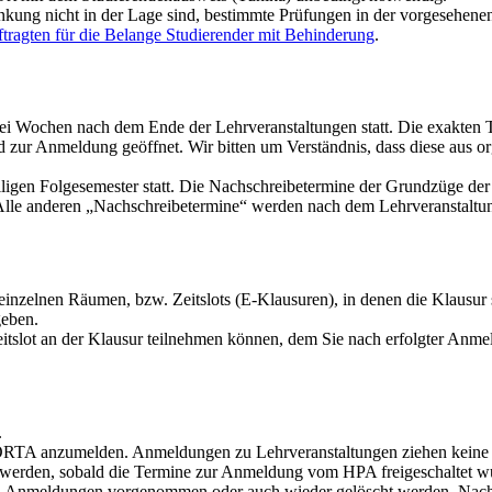
nkung nicht in der Lage sind, bestimmte Prüfungen in der vorgesehene
ragten für die Belange Studierender mit Behinderung
.
 drei Wochen nach dem Ende der Lehrveranstaltungen statt. Die exakten
ur Anmeldung geöffnet. Wir bitten um Verständnis, dass diese aus or
iligen Folgesemester statt. Die Nachschreibetermine der Grundzüge d
lle anderen „Nachschreibetermine“ werden nach dem Lehrveranstaltun
inzelnen Räumen, bzw. Zeitslots (E-Klausuren), in denen die Klausur 
eben.
Zeitslot an der Klausur teilnehmen können, dem Sie nach erfolgter A
.
 PORTA anzumelden. Anmeldungen zu Lehrveranstaltungen ziehen keine 
rden, sobald die Termine zur Anmeldung vom HPA freigeschaltet w
n Anmeldungen vorgenommen oder auch wieder gelöscht werden. Nach 