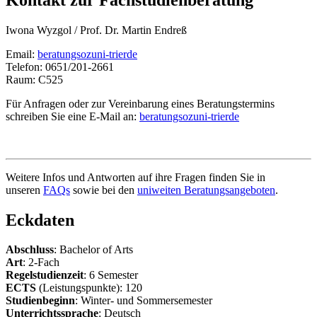
Iwona Wyzgol / Prof. Dr. Martin Endreß
Email:
beratungsoz
uni-trier
de
Telefon: 0651/201-2661
Raum: C525
Für Anfragen oder zur Vereinbarung eines Beratungstermins
schreiben Sie eine E-Mail an:
beratungsoz
uni-trier
de
Weitere Infos und Antworten auf ihre Fragen finden Sie in
unseren
FAQs
sowie bei den
uniweiten Beratungsangeboten
.
Eckdaten
Abschluss
: Bachelor of Arts
Art
: 2-Fach
Regelstudienzeit
: 6 Semester
ECTS
(Leistungspunkte): 120
Studienbeginn
: Winter- und Sommersemester
Unterrichtssprache
: Deutsch