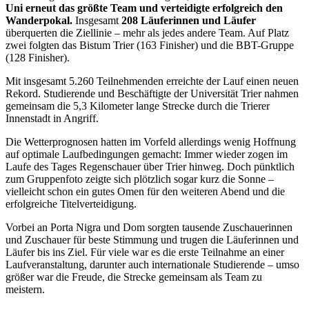
Uni erneut das größte Team und verteidigte erfolgreich den
Wanderpokal.
Insgesamt
208 Läuferinnen und Läufer
überquerten die Ziellinie – mehr als jedes andere Team. Auf Platz
zwei folgten das Bistum Trier (163 Finisher) und die BBT-Gruppe
(128 Finisher).
Mit insgesamt 5.260 Teilnehmenden erreichte der Lauf einen neuen
Rekord. Studierende und Beschäftigte der Universität Trier nahmen
gemeinsam die 5,3 Kilometer lange Strecke durch die Trierer
Innenstadt in Angriff.
Die Wetterprognosen hatten im Vorfeld allerdings wenig Hoffnung
auf optimale Laufbedingungen gemacht: Immer wieder zogen im
Laufe des Tages Regenschauer über Trier hinweg. Doch pünktlich
zum Gruppenfoto zeigte sich plötzlich sogar kurz die Sonne –
vielleicht schon ein gutes Omen für den weiteren Abend und die
erfolgreiche Titelverteidigung.
Vorbei an Porta Nigra und Dom sorgten tausende Zuschauerinnen
und Zuschauer für beste Stimmung und trugen die Läuferinnen und
Läufer bis ins Ziel. Für viele war es die erste Teilnahme an einer
Laufveranstaltung, darunter auch internationale Studierende – umso
größer war die Freude, die Strecke gemeinsam als Team zu
meistern.