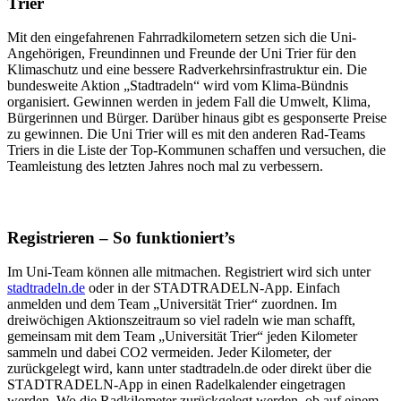
Trier
Mit den eingefahrenen Fahrradkilometern setzen sich die Uni-
Angehörigen, Freundinnen und Freunde der Uni Trier für den
Klimaschutz und eine bessere Radverkehrsinfrastruktur ein. Die
bundesweite Aktion „Stadtradeln“ wird vom Klima-Bündnis
organisiert. Gewinnen werden in jedem Fall die Umwelt, Klima,
Bürgerinnen und Bürger. Darüber hinaus gibt es gesponserte Preise
zu gewinnen. Die Uni Trier will es mit den anderen Rad-Teams
Triers in die Liste der Top-Kommunen schaffen und versuchen, die
Teamleistung des letzten Jahres noch mal zu verbessern.
Registrieren – So funktioniert’s
Im Uni-Team können alle mitmachen. Registriert wird sich unter
stadtradeln.de
oder in der STADTRADELN-App. Einfach
anmelden und dem Team „Universität Trier“ zuordnen. Im
dreiwöchigen Aktionszeitraum so viel radeln wie man schafft,
gemeinsam mit dem Team „Universität Trier“ jeden Kilometer
sammeln und dabei CO2 vermeiden. Jeder Kilometer, der
zurückgelegt wird, kann unter stadtradeln.de oder direkt über die
STADTRADELN-App in einen Radelkalender eingetragen
werden. Wo die Radkilometer zurückgelegt werden, ob auf einem