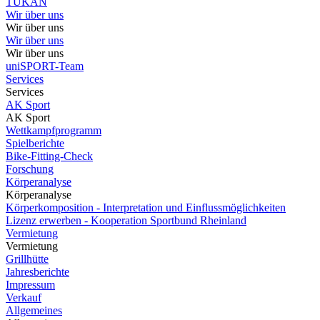
TUKAN
Wir über uns
Wir über uns
Wir über uns
Wir über uns
uniSPORT-Team
Services
Services
AK Sport
AK Sport
Wettkampfprogramm
Spielberichte
Bike-Fitting-Check
Forschung
Körperanalyse
Körperanalyse
Körperkomposition - Interpretation und Einflussmöglichkeiten
Lizenz erwerben - Kooperation Sportbund Rheinland
Vermietung
Vermietung
Grillhütte
Jahresberichte
Impressum
Verkauf
Allgemeines