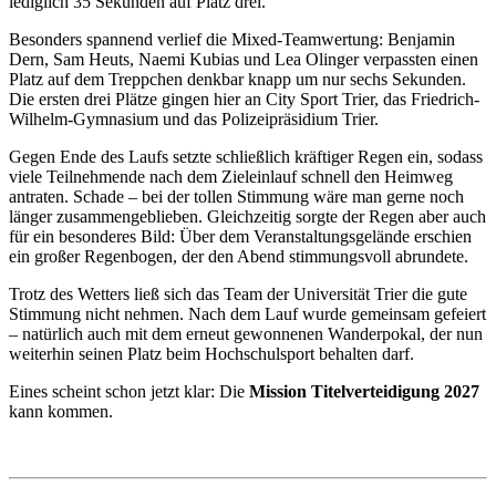
lediglich 35 Sekunden auf Platz drei.
Besonders spannend verlief die Mixed-Teamwertung: Benjamin
Dern, Sam Heuts, Naemi Kubias und Lea Olinger verpassten einen
Platz auf dem Treppchen denkbar knapp um nur sechs Sekunden.
Die ersten drei Plätze gingen hier an City Sport Trier, das Friedrich-
Wilhelm-Gymnasium und das Polizeipräsidium Trier.
Gegen Ende des Laufs setzte schließlich kräftiger Regen ein, sodass
viele Teilnehmende nach dem Zieleinlauf schnell den Heimweg
antraten. Schade – bei der tollen Stimmung wäre man gerne noch
länger zusammengeblieben. Gleichzeitig sorgte der Regen aber auch
für ein besonderes Bild: Über dem Veranstaltungsgelände erschien
ein großer Regenbogen, der den Abend stimmungsvoll abrundete.
Trotz des Wetters ließ sich das Team der Universität Trier die gute
Stimmung nicht nehmen. Nach dem Lauf wurde gemeinsam gefeiert
– natürlich auch mit dem erneut gewonnenen Wanderpokal, der nun
weiterhin seinen Platz beim Hochschulsport behalten darf.
Eines scheint schon jetzt klar: Die
Mission Titelverteidigung 2027
kann kommen.