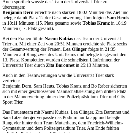
Auch sportlich wusste das Team der Universität Trier zu
überzeugen:
Benjamin Dern
erreichte nach starken 18:02 Minuten das Ziel und
belegte damit Platz 12 der Gesamtwertung. Ihm folgten
Sam Heuts
in 18:11 Minuten (15. Platz gesamt) sowie
Tobias Kranz
in 18:19
Minuten (17. Platz gesamt).
Bei den Frauen führte
Naemi Kubias
das Team der Universität
Trier an. Mit einer Zeit von 20:51 Minuten erreichte sie Platz sechs
der Gesamtwertung der Frauen.
Lea Olinger
folgte in 21:35
Minuten auf Rang zwei des Uni-Teams und belegte insgesamt den
13. Platz. Komplettiert wurden die schnellsten Läuferinnen der
Universität Trier durch
Zita Baronnet
in 25:13 Minuten.
Auch in den Teamwertungen war die Universität Trier stark
vertreten:
Benjamin Dern, Sam Heuts, Tobias Kranz und Bo Raber sicherten
sich mit einer geschlossenen Mannschaftsleistung den dritten Platz
in der Männerwertung hinter dem Polizeipräsidium Trier und City
Sport Trier.
Das Frauenteam mit Naemi Kubias, Lea Olinger, Zita Baronnet und
Sara Litzenberger verpasste das Podium nur knapp und belegte
Rang vier hinter dem Team Mutterhaus, dem Friedrich-Wilhelm-
Gymnasium und dem Polizeipräsidium Trier. Am Ende fehlten