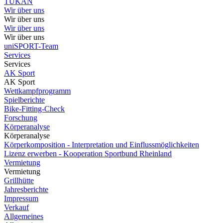
TUKAN
Wir über uns
Wir über uns
Wir über uns
Wir über uns
uniSPORT-Team
Services
Services
AK Sport
AK Sport
Wettkampfprogramm
Spielberichte
Bike-Fitting-Check
Forschung
Körperanalyse
Körperanalyse
Körperkomposition - Interpretation und Einflussmöglichkeiten
Lizenz erwerben - Kooperation Sportbund Rheinland
Vermietung
Vermietung
Grillhütte
Jahresberichte
Impressum
Verkauf
Allgemeines