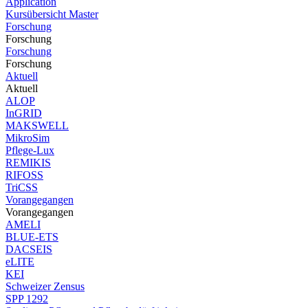
Application
Kursübersicht Master
Forschung
Forschung
Forschung
Forschung
Aktuell
Aktuell
ALOP
InGRID
MAKSWELL
MikroSim
Pflege-Lux
REMIKIS
RIFOSS
TriCSS
Vorangegangen
Vorangegangen
AMELI
BLUE-ETS
DACSEIS
eLITE
KEI
Schweizer Zensus
SPP 1292