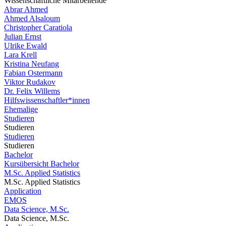
Wissenschaftliche Mitarbeitende
Abrar Ahmed
Ahmed Alsaloum
Christopher Caratiola
Julian Ernst
Ulrike Ewald
Lara Krell
Kristina Neufang
Fabian Ostermann
Viktor Rudakov
Dr. Felix Willems
Hilfswissenschaftler*innen
Ehemalige
Studieren
Studieren
Studieren
Studieren
Bachelor
Kursübersicht Bachelor
M.Sc. Applied Statistics
M.Sc. Applied Statistics
Application
EMOS
Data Science, M.Sc.
Data Science, M.Sc.