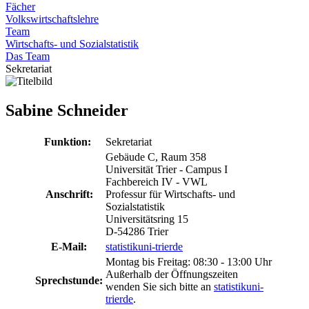
Fächer
Volkswirtschaftslehre
Team
Wirtschafts- und Sozialstatistik
Das Team
Sekretariat
Sabine Schneider
Funktion:
Sekretariat
Gebäude C, Raum 358
Universität Trier - Campus I
Fachbereich IV - VWL
Anschrift:
Professur für Wirtschafts- und
Sozialstatistik
Universitätsring 15
D-54286 Trier
E-Mail:
statistik
uni-trier
de
Montag bis Freitag: 08:30 - 13:00 Uhr
Außerhalb der Öffnungszeiten
Sprechstunde:
wenden Sie sich bitte an
statistik
uni-
trier
de
.