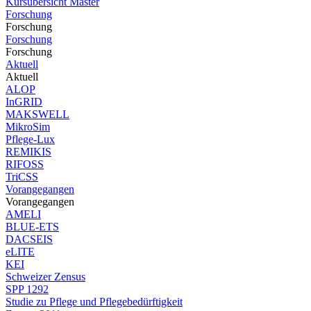
Kursübersicht Master
Forschung
Forschung
Forschung
Forschung
Aktuell
Aktuell
ALOP
InGRID
MAKSWELL
MikroSim
Pflege-Lux
REMIKIS
RIFOSS
TriCSS
Vorangegangen
Vorangegangen
AMELI
BLUE-ETS
DACSEIS
eLITE
KEI
Schweizer Zensus
SPP 1292
Studie zu Pflege und Pflegebedürftigkeit