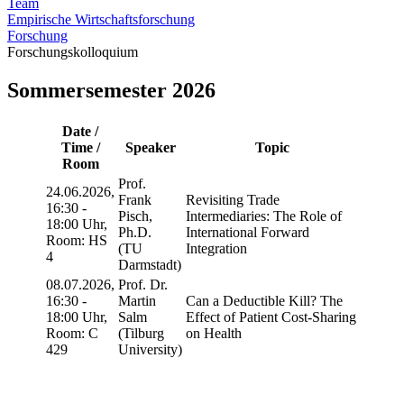
Team
Empirische Wirtschaftsforschung
Forschung
Forschungskolloquium
Sommersemester 2026
Date /
Time /
Speaker
Topic
Room
Prof.
24.06.2026,
Frank
Revisiting Trade
16:30 -
Pisch,
Intermediaries: The Role of
18:00 Uhr,
Ph.D.
International Forward
Room: HS
(TU
Integration
4
Darmstadt)
08.07.2026,
Prof. Dr.
16:30 -
Martin
Can a Deductible Kill? The
18:00 Uhr,
Salm
Effect of Patient Cost-Sharing
Room: C
(Tilburg
on Health
429
University)