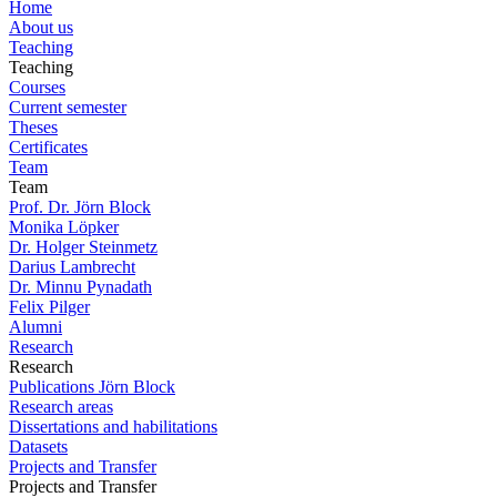
Home
About us
Teaching
Teaching
Courses
Current semester
Theses
Certificates
Team
Team
Prof. Dr. Jörn Block
Monika Löpker
Dr. Holger Steinmetz
Darius Lambrecht
Dr. Minnu Pynadath
Felix Pilger
Alumni
Research
Research
Publications Jörn Block
Research areas
Dissertations and habilitations
Datasets
Projects and Transfer
Projects and Transfer