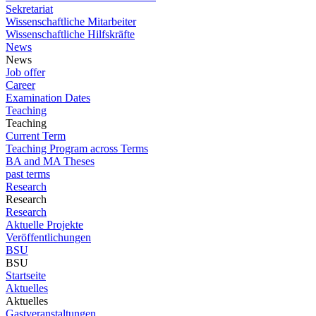
Sekretariat
Wissenschaftliche Mitarbeiter
Wissenschaftliche Hilfskräfte
News
News
Job offer
Career
Examination Dates
Teaching
Teaching
Current Term
Teaching Program across Terms
BA and MA Theses
past terms
Research
Research
Research
Aktuelle Projekte
Veröffentlichungen
BSU
BSU
Startseite
Aktuelles
Aktuelles
Gastveranstaltungen