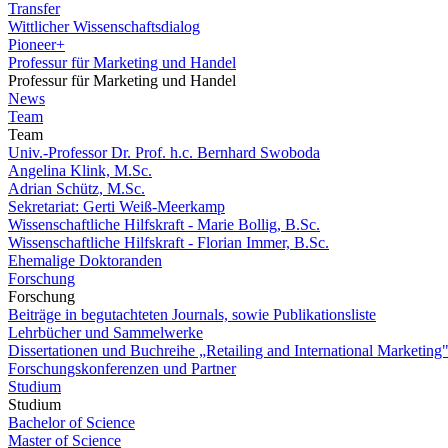
Transfer
Wittlicher Wissenschaftsdialog
Pioneer+
Professur für Marketing und Handel
Professur für Marketing und Handel
News
Team
Team
Univ.-Professor Dr. Prof. h.c. Bernhard Swoboda
Angelina Klink, M.Sc.
Adrian Schütz, M.Sc.
Sekretariat: Gerti Weiß-Meerkamp
Wissenschaftliche Hilfskraft - Marie Bollig, B.Sc.
Wissenschaftliche Hilfskraft - Florian Immer, B.Sc.
Ehemalige Doktoranden
Forschung
Forschung
Beiträge in begutachteten Journals, sowie Publikationsliste
Lehrbücher und Sammelwerke
Dissertationen und Buchreihe „Retailing and International Marketing
Forschungskonferenzen und Partner
Studium
Studium
Bachelor of Science
Master of Science