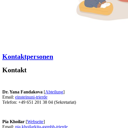
Kontaktpersonen
Kontakt
Dr. Yana Fandakova
[
Abteilung
]
Email:
einstein
uni-trier
de
Telefon: +49 651 201 38 04 (Sekretariat)
Pia Khoilar
[
Webseite
]
Email:
pia.khoilar
kita-ggmbh-trier
de