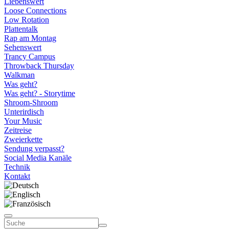
Liebenswert
Loose Connections
Low Rotation
Plattentalk
Rap am Montag
Sehenswert
Trancy Campus
Throwback Thursday
Walkman
Was geht?
Was geht? - Storytime
Shroom-Shroom
Unterirdisch
Your Music
Zeitreise
Zweierkette
Sendung verpasst?
Social Media Kanäle
Technik
Kontakt