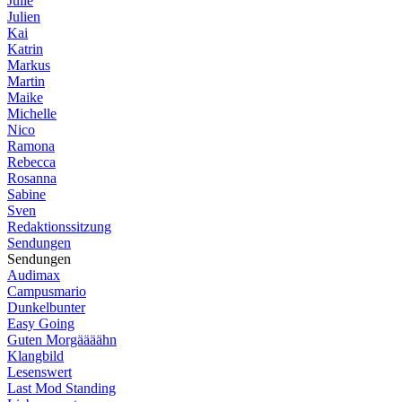
Julie
Julien
Kai
Katrin
Markus
Martin
Maike
Michelle
Nico
Ramona
Rebecca
Rosanna
Sabine
Sven
Redaktionssitzung
Sendungen
Sendungen
Audimax
Campusmario
Dunkelbunter
Easy Going
Guten Morgäääähn
Klangbild
Lesenswert
Last Mod Standing