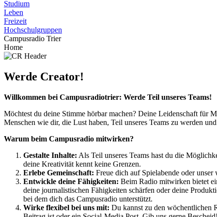
Studium
Leben
Freizeit
Hochschulgruppen
Campusradio Trier
Home
Werde Creator!
Willkommen bei Campusradiotrier: Werde Teil unseres Teams!
Möchtest du deine Stimme hörbar machen? Deine Leidenschaft für Mus
Menschen wie dir, die Lust haben, Teil unseres Teams zu werden und 
Warum beim Campusradio mitwirken?
Gestalte Inhalte:
Als Teil unseres Teams hast du die Möglichke
deine Kreativität kennt keine Grenzen.
Erlebe Gemeinschaft:
Freue dich auf Spielabende oder unser 
Entwickle deine Fähigkeiten:
Beim Radio mitwirken bietet ein
deine journalistischen Fähigkeiten schärfen oder deine Produk
bei dem dich das Campusradio unterstützt.
Wirke flexibel bei uns mit:
Du kannst zu den wöchentlichen Re
Beitrag ist oder ein Social-Media Post. Gib uns gerne Bescheid