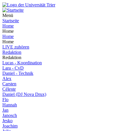
Menü
Startseite
Home
Home
Home
Home
LIVE zuhören
Redaktion
Redaktion
Lucas - Koordination
Lara - CvD
Daniel - Technik
Alex
Carsten
Céleste
Daniel (DJ Nova Drux)
Flo
Hannah
Jan
Janosch
Jesko
Joachim