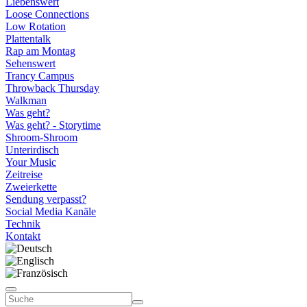
Liebenswert
Loose Connections
Low Rotation
Plattentalk
Rap am Montag
Sehenswert
Trancy Campus
Throwback Thursday
Walkman
Was geht?
Was geht? - Storytime
Shroom-Shroom
Unterirdisch
Your Music
Zeitreise
Zweierkette
Sendung verpasst?
Social Media Kanäle
Technik
Kontakt