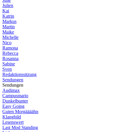
Julie
Julien
Kai
Katrin
Markus
Martin
Maike
Michelle
Nico
Ramona
Rebecca
Rosanna
Sabine
Sven
Redaktionssitzung
Sendungen
Sendungen
Audimax
Campusmario
Dunkelbunter
Easy Going
Guten Morgäääähn
Klangbild
Lesenswert
Last Mod Standing