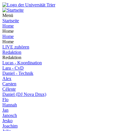
Menü
Startseite
Home
Home
Home
Home
LIVE zuhören
Redaktion
Redaktion
Lucas - Koordination
Lara - CvD
Daniel - Technik
Alex
Carsten
Céleste
Daniel (DJ Nova Drux)
Flo
Hannah
Jan
Janosch
Jesko
Joachim