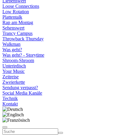
Liebenswert
Loose Connections
Low Rotation
Plattentalk
Rap am Montag
Sehenswert
Trancy Campus
Throwback Thursday
Walkman
Was geht?
Was geht? - Storytime
Shroom-Shroom
Unterirdisch
Your Music
Zeitreise
Zweierkette
Sendung verpasst?
Social Media Kanäle
Technik
Kontakt