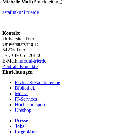
Michelle Moll
(Projektleitung)
astafunk
uni-trier
de
Kontakt
Universität Trier
Universitätsring 15
54296 Trier
Tel. +49 651 201-0
E-Mail:
info
uni-trier
de
Zentrale Kontakte
Einrichtungen
Fächer & Fachbereiche
Bibliothek
Mensa
IT-Services
Hochschulsport
Unishop
Presse
Jobs
Lagepläne