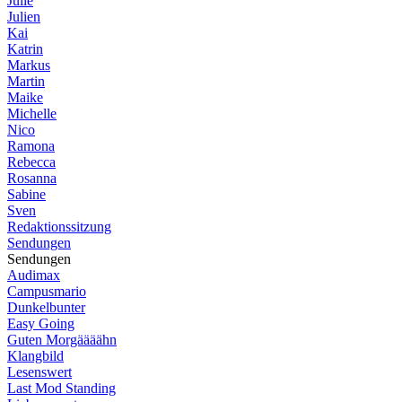
Julie
Julien
Kai
Katrin
Markus
Martin
Maike
Michelle
Nico
Ramona
Rebecca
Rosanna
Sabine
Sven
Redaktionssitzung
Sendungen
Sendungen
Audimax
Campusmario
Dunkelbunter
Easy Going
Guten Morgäääähn
Klangbild
Lesenswert
Last Mod Standing