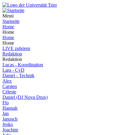
Menü
Startseite
Home
Home
Home
Home
LIVE zuhören
Redaktion
Redaktion
Lucas - Koordination
Lara - CvD
Daniel - Technik
Alex
Carsten
Céleste
Daniel (DJ Nova Drux)
Flo
Hannah
Jan
Janosch
Jesko
Joachim