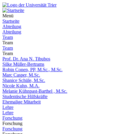
Menü
Startseite
Abteilung
Abteilung
Team
Team
Team
Team
Prof. Dr. Ana N. Tibubos
Silke Müller-Bertrams
Robin Conen, PP, M.Sc., M.Sc.
Marc Casper, M.Sc.
Shanice Schüle, M.Sc.
Nicole Kuhn, M.A.
Melanie Kühnpast-Barthel , M.Sc.
Studentische Hilfskräfte
Ehemalige Mitarbeit
Lehre
Lehre
Forschung
Forschung
Forschung