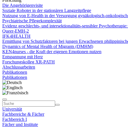
Forschung
Die Angehörigenvisite
Soziale Roboter in der stationären Langzeitpflege
Nutzung von E-Health in der Versorgung gynäkologisch-onkologische
Psychiatrische Pflegekomplexität
Evidenz geschlechts- und intersektionalitäts-sensibler Psychotherapie
Queer-EMH-2
IFK4HEALTH
Ermittlung von Schutzfaktoren bei jungen Erwachsenen philippinisch
Dynamics of Mental Health of Migrants (DMHM)
KEN4nurses - die Kraft der eigenen Emotionen nutzen
Entspannung mit Herz
Forschungskolleg XR-PATH
Abschlussarbeiten
Publikationen
Publikationen
Universität
Fachbereiche & Fächer
Fachbereich I
Fächer und Institute