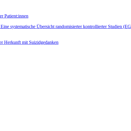
r Patient:innen
: Eine systematische Übersicht randomisierter kontrollierter Studien (E
er Herkunft mit Suizidgedanken